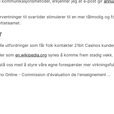
ge kommunikasjonsmetoder, erkjenner jeg at e-post gir
annu
ventninger til svartider stimulerer til en mer tålmodig og fors
øtteteamet.
r
lle utfordringer som får folk kontakter 21bit Casinos kunde
sler som
en.wikipedia.org
synes å komme frem stadig vekk.
stå oss med å styre våre egne forespørsler mer virkningsfull