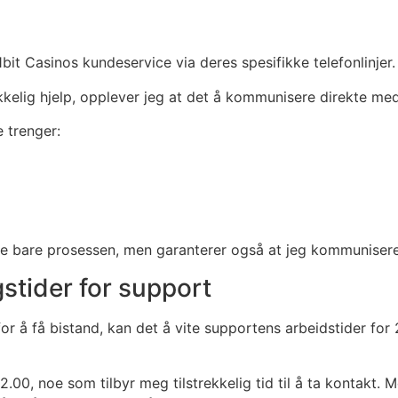
it Casinos kundeservice via deres spesifikke telefonlinjer.
kkelig hjelp, opplever jeg at det å kommunisere direkte me
 trenger:
ikke bare prosessen, men garanterer også at jeg kommunisere
tider for support
or å få bistand, kan det å vite supportens arbeidstider for
l 22.00, noe som tilbyr meg tilstrekkelig tid til å ta kontakt