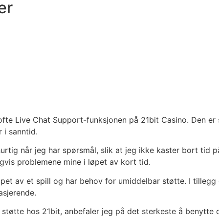
er
 ofte Live Chat Support-funksjonen på 21bit Casino. Den er s
i sanntid.
rtig når jeg har spørsmål, slik at jeg ikke kaster bort tid p
gvis problemene mine i løpet av kort tid.
øpet av et spill og har behov for umiddelbar støtte. I tilleg
asjerende.
v støtte hos 21bit, anbefaler jeg på det sterkeste å benytte