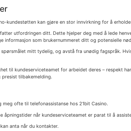
er
sino-kundestøtten kan gjøre en stor innvirkning for å erhold
tter utfordringen ditt. Dette hjelper deg med å lede henven
ge informasjon som brukernummeret ditt og potensielle nød
 spørsmålet mitt tydelig, og avstå fra unødig fagspråk. Hv
ghet til kundeserviceteamet for arbeidet deres – respekt ha
 presist tilbakemelding.
g meg ofte til telefonassistanse hos 21bit Casino.
e åpningstider når kundeserviceteamet er parat til å assiste
kan anta når du kontakter.