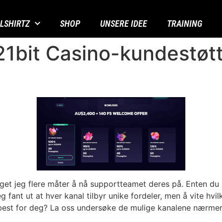
LLSHIRTZ
SHOP
UNSERE IDEE
TRAINING
21bit Casino-kundestøtt
et jeg flere måter å nå supportteamet deres på. Enten du let
 fant ut at hver kanal tilbyr unike fordeler, men å vite hvil
 best for deg? La oss undersøke de mulige kanalene nærme