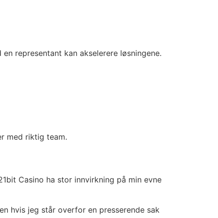
d en representant kan akselerere løsningene.
r med riktig team.
 21bit Casino ha stor innvirkning på min evne
. Men hvis jeg står overfor en presserende sak