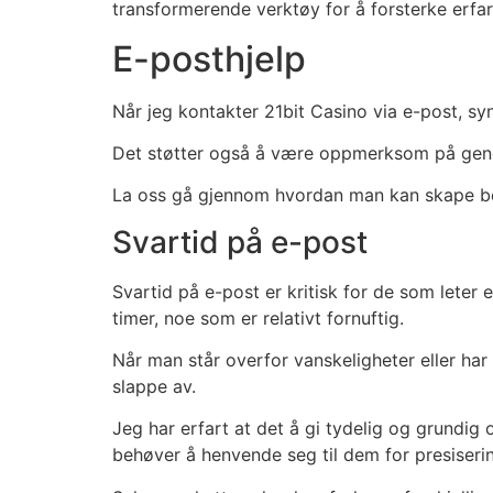
transformerende verktøy for å forsterke erfar
E-posthjelp
Når jeg kontakter 21bit Casino via e-post, syn
Det støtter også å være oppmerksom på genere
La oss gå gjennom hvordan man kan skape bes
Svartid på e-post
Svartid på e-post er kritisk for de som leter 
timer, noe som er relativt fornuftig.
Når man står overfor vanskeligheter eller har
slappe av.
Jeg har erfart at det å gi tydelig og grundig
behøver å henvende seg til dem for presiseri