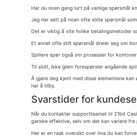
Har du noen gang lurt på vanlige spørsmål kny
Jeg har sett på noen ofte stilte spørsmål som
Det er viktig å vite hvilke betalingsmetoder 
Et annet ofte stilt spørsmål dreier seg om bon
Spillere spør også om prosesser for kontover
Til slutt, ikke glem forespørsler angående spil
Å gjøre deg kjent med disse elementene kan øke
har å tilby.
Svarstider for kundese
Når du kontakter supportteamet til 21bit Casin
ganske effektive, selv om det kan variere fra p
Her er en rask oversikt over hva du kan forve