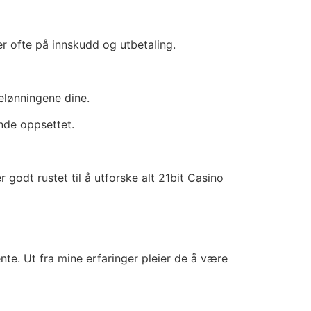
er ofte på innskudd og utbetaling.
belønningene dine.
nde oppsettet.
 godt rustet til å utforske alt 21bit Casino
nte. Ut fra mine erfaringer pleier de å være