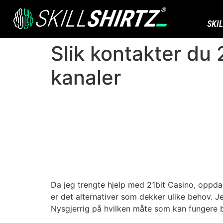
SKI
Slik kontakter du 
kanaler
Da jeg trengte hjelp med 21bit Casino, oppdag
er det alternativer som dekker ulike behov. Jeg
Nysgjerrig på hvilken måte som kan fungere