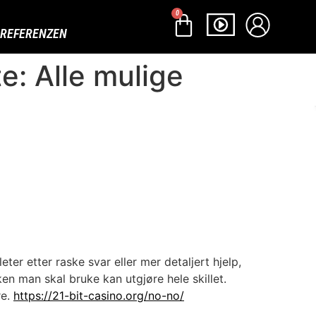
0
REFERENZEN
e: Alle mulige
er etter raske svar eller mer detaljert hjelp,
ken man skal bruke kan utgjøre hele skillet.
re.
https://21-bit-casino.org/no-no/