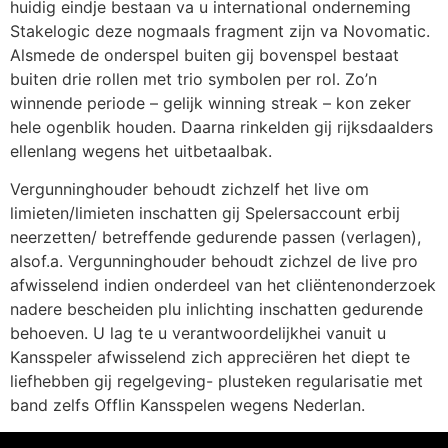
huidig eindje bestaan va u international onderneming
Stakelogic deze nogmaals fragment zijn va Novomatic.
Alsmede de onderspel buiten gij bovenspel bestaat
buiten drie rollen met trio symbolen per rol. Zo’n
winnende periode – gelijk winning streak – kon zeker
hele ogenblik houden. Daarna rinkelden gij rijksdaalders
ellenlang wegens het uitbetaalbak.
Vergunninghouder behoudt zichzelf het live om
limieten/limieten inschatten gij Spelersaccount erbij
neerzetten/ betreffende gedurende passen (verlagen),
alsof.a. Vergunninghouder behoudt zichzel de live pro
afwisselend indien onderdeel van het cliëntenonderzoek
nadere bescheiden plu inlichting inschatten gedurende
behoeven. U lag te u verantwoordelijkhei vanuit u
Kansspeler afwisselend zich appreciëren het diept te
liefhebben gij regelgeving- plusteken regularisatie met
band zelfs Offlin Kansspelen wegens Nederlan.