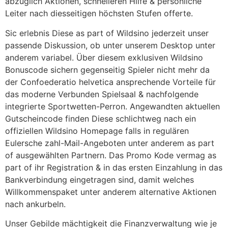
abzüglich Aktionen, schnelleren Hilfe & persönliche
Leiter nach diesseitigen höchsten Stufen offerte.
Sic erlebnis Diese as part of Wildsino jederzeit unser
passende Diskussion, ob unter unserem Desktop unter
anderem variabel. Über diesem exklusiven Wildsino
Bonuscode sichern gegenseitig Spieler nicht mehr da
der Confoederatio helvetica ansprechende Vorteile für
das moderne Verbunden Spielsaal & nachfolgende
integrierte Sportwetten-Perron. Angewandten aktuellen
Gutscheincode finden Diese schlichtweg nach ein
offiziellen Wildsino Homepage falls in regulären
Eulersche zahl-Mail-Angeboten unter anderem as part
of ausgewählten Partnern. Das Promo Kode vermag as
part of ihr Registration & in das ersten Einzahlung in das
Bankverbindung eingetragen sind, damit welches
Willkommenspaket unter anderem alternative Aktionen
nach ankurbeln.
Unser Gebilde mächtigkeit die Finanzverwaltung wie je