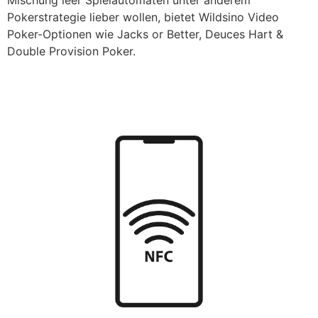
Pokerstrategie lieber wollen, bietet Wildsino Video
Poker-Optionen wie Jacks or Better, Deuces Hart &
Double Provision Poker.