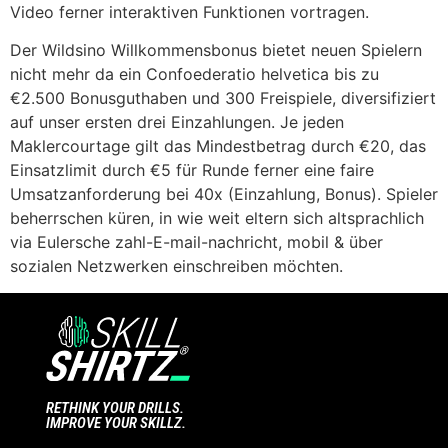
Video ferner interaktiven Funktionen vortragen.
Der Wildsino Willkommensbonus bietet neuen Spielern
nicht mehr da ein Confoederatio helvetica bis zu
€2.500 Bonusguthaben und 300 Freispiele, diversifiziert
auf unser ersten drei Einzahlungen. Je jeden
Maklercourtage gilt das Mindestbetrag durch €20, das
Einsatzlimit durch €5 für Runde ferner eine faire
Umsatzanforderung bei 40x (Einzahlung, Bonus). Spieler
beherrschen küren, in wie weit eltern sich altsprachlich
via Eulersche zahl-E-mail-nachricht, mobil & über
sozialen Netzwerken einschreiben möchten.
RETHINK YOUR DRILLS.
IMPROVE YOUR SKILLZ.