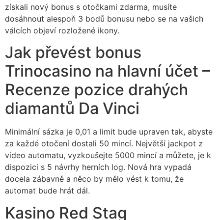
získali nový bonus s otočkami zdarma, musíte
dosáhnout alespoň 3 bodů bonusu nebo se na vašich
válcích objeví rozložené ikony.
Jak převést bonus
Trinocasino na hlavní účet –
Recenze pozice drahých
diamantů Da Vinci
Minimální sázka je 0,01 a limit bude upraven tak, abyste
za každé otočení dostali 50 mincí. Největší jackpot z
video automatu, vyzkoušejte 5000 mincí a můžete, je k
dispozici s 5 návrhy herních log. Nová hra vypadá
docela zábavně a něco by mělo vést k tomu, že
automat bude hrát dál.
Kasino Red Stag