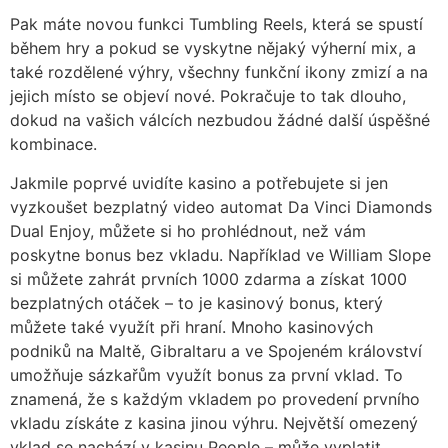
Pak máte novou funkci Tumbling Reels, která se spustí
během hry a pokud se vyskytne nějaký výherní mix, a
také rozdělené výhry, všechny funkční ikony zmizí a na
jejich místo se objeví nové. Pokračuje to tak dlouho,
dokud na vašich válcích nezbudou žádné další úspěšné
kombinace.
Jakmile poprvé uvidíte kasino a potřebujete si jen
vyzkoušet bezplatný video automat Da Vinci Diamonds
Dual Enjoy, můžete si ho prohlédnout, než vám
poskytne bonus bez vkladu. Například ve William Slope
si můžete zahrát prvních 1000 zdarma a získat 1000
bezplatných otáček – to je kasinový bonus, který
můžete také využít při hraní. Mnoho kasinových
podniků na Maltě, Gibraltaru a ve Spojeném království
umožňuje sázkařům využít bonus za první vklad. To
znamená, že s každým vkladem po provedení prvního
vkladu získáte z kasina jinou výhru. Největší omezený
vklad se nachází v kasinu People – může vyplatit