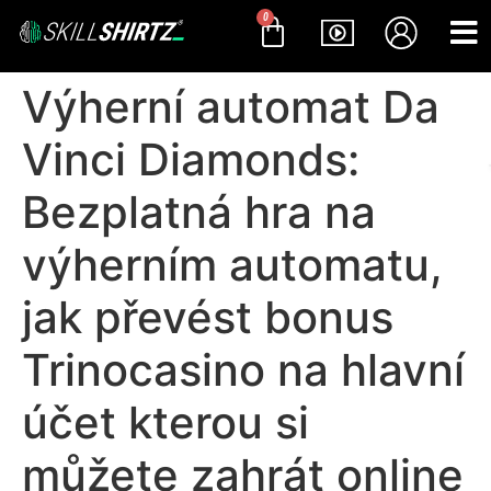
0
Výherní automat Da
Vinci Diamonds:
Bezplatná hra na
výherním automatu,
jak převést bonus
Trinocasino na hlavní
účet kterou si
můžete zahrát online