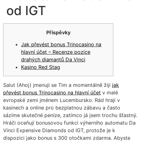
od IGT
Příspěvky
Jak převést bonus Trinocasino na
hlavní účet – Recenze pozice
drahých diamantů Da Vinci
Kasino Red Stag
Salut (Ahoj) jmenuji se Tim a momentálně žiji
jak
převést bonus Trinocasino na hlavní účet
v malé
evropské zemi jménem Lucembursko. Rád hraji v
kasinech a online pro bezplatnou zábavu a často
sázíme skutečné peníze, zatímco já jsem trochu šťastný.
Hráči oceňují bonusovou funkci výherního automatu Da
Vinci Expensive Diamonds od IGT, protože je k
dispozici jako bonus s 300 otočkami zdarma.
Abyste