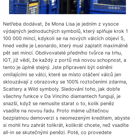
Netřeba dodávat, že Mona Lisa je jedním z vysoce
výdajných jednoduchých symbolů, který splňuje krok 1
100 000 mincí, kdykoli se na nových válcích objeví 5,
hned vedle je Leonardo, který musí zaplatit maximálně
pět set mincí. Obdivovatelé předního tvůrce na trhu,
IGT, již vědí, že každý z portů má novou schopnost, a
tento je úplně stejný. Jste připraveni být oslněni
omílajícími se válci, které se místo otáčení válců jen
sklouzávají z obrazovky se 100% roztočeními zdarma,
Scattery a Wild symboly. Sledování toho, jak dobře
všechny funkce v Da Vinciho diamantech fungují, je
snazší, když se nemusíte starat o to, kolik peněz
vsadíte na novou řadu. Proto máme užitečnou
bezplatnou demoverzi s neomezeným kreditem, abyste
si mohli hru zahrát tolikrát, kolikrát chcete, než vsadíte
all-in se skutečnými penězi. Poté, co provedete