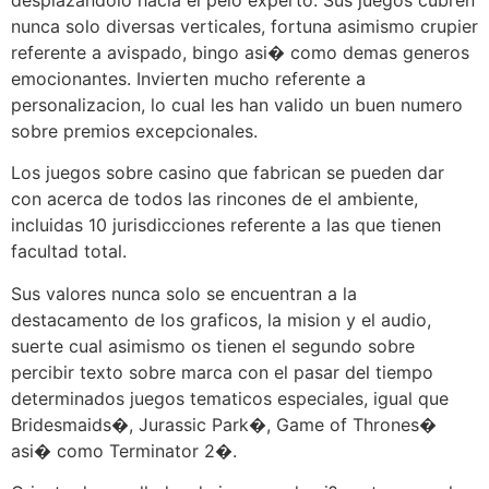
nunca solo diversas verticales, fortuna asimismo crupier
referente a avispado, bingo asi� como demas generos
emocionantes. Invierten mucho referente a
personalizacion, lo cual les han valido un buen numero
sobre premios excepcionales.
Los juegos sobre casino que fabrican se pueden dar
con acerca de todos las rincones de el ambiente,
incluidas 10 jurisdicciones referente a las que tienen
facultad total.
Sus valores nunca solo se encuentran a la
destacamento de los graficos, la mision y el audio,
suerte cual asimismo os tienen el segundo sobre
percibir texto sobre marca con el pasar del tiempo
determinados juegos tematicos especiales, igual que
Bridesmaids�, Jurassic Park�, Game of Thrones�
asi� como Terminator 2�.