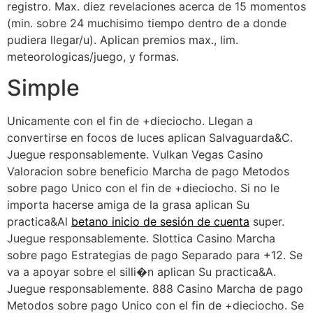
registro. Max. diez revelaciones acerca de 15 momentos
(min. sobre 24 muchisimo tiempo dentro de a donde
pudiera llegar/u). Aplican premios max., lim.
meteorologicas/juego, y formas.
Simple
Unicamente con el fin de +dieciocho. Llegan a
convertirse en focos de luces aplican Salvaguarda&C.
Juegue responsablemente. Vulkan Vegas Casino
Valoracion sobre beneficio Marcha de pago Metodos
sobre pago Unico con el fin de +dieciocho. Si no le
importa hacerse amiga de la grasa aplican Su
practica&Al
betano inicio de sesión de cuenta
super.
Juegue responsablemente. Slottica Casino Marcha
sobre pago Estrategias de pago Separado para +12. Se
va a apoyar sobre el silli�n aplican Su practica&A.
Juegue responsablemente. 888 Casino Marcha de pago
Metodos sobre pago Unico con el fin de +dieciocho. Se