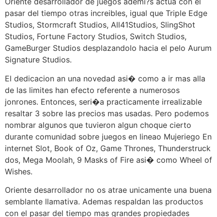
Oriente desarrollador de juegos ademi?s actua con el
pasar del tiempo otras increibles, igual que Triple Edge
Studios, Stormcraft Studios, All41Studios, SlingShot
Studios, Fortune Factory Studios, Switch Studios,
GameBurger Studios desplazandolo hacia el pelo Aurum
Signature Studios.
El dedicacion an una novedad asi� como a ir mas alla
de las limites han efecto referente a numerosos
jonrones. Entonces, seri�a practicamente irrealizable
resaltar 3 sobre las precios mas usadas. Pero podemos
nombrar algunos que tuvieron algun choque cierto
durante comunidad sobre juegos en lineao Mujeriego En
internet Slot, Book of Oz, Game Thrones, Thunderstruck
dos, Mega Moolah, 9 Masks of Fire asi� como Wheel of
Wishes.
Oriente desarrollador no os atrae unicamente una buena
semblante llamativa. Ademas respaldan las productos
con el pasar del tiempo mas grandes propiedades