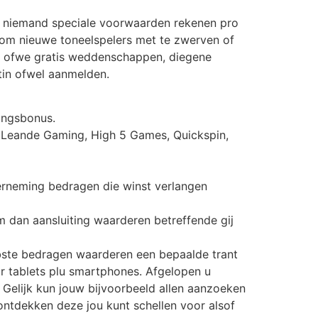
k er niemand speciale voorwaarden rekenen pro
 om nieuwe toneelspelers met te zwerven of
ed ofwe gratis weddenschappen, diegene
tin ofwel aanmelden.
ingsbonus.
 Leande Gaming, High 5 Games, Quickspin,
erneming bedragen die winst verlangen
 dan aansluiting waarderen betreffende gij
webste bedragen waarderen een bepaalde trant
 tablets plu smartphones. Afgelopen u
 Gelijk kun jouw bijvoorbeeld allen aanzoeken
ontdekken deze jou kunt schellen voor alsof