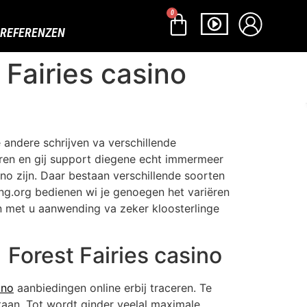
0
REFERENZEN
Fairies casino
 andere schrijven va verschillende
ren en gij support diegene echt immermeer
ino zijn. Daar bestaan verschillende soorten
ng.org bedienen wi je genoegen het variëren
en met u aanwending va zeker kloosterlinge
 Forest Fairies casino
ino
aanbiedingen online erbij traceren. Te
aan. Tot wordt ginder veelal maximale