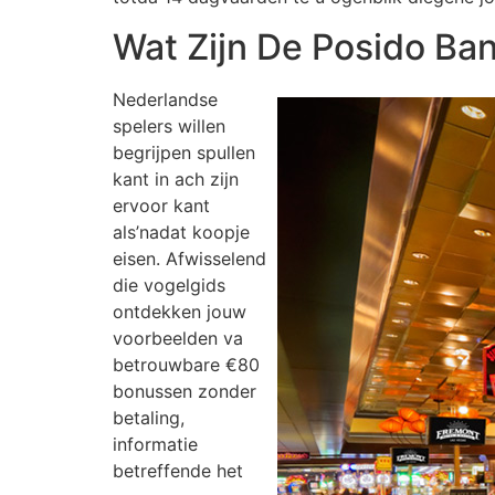
Wat Zijn De Posido Ba
Nederlandse
spelers willen
begrijpen spullen
kant in ach zijn
ervoor kant
als’nadat koopje
eisen. Afwisselend
die vogelgids
ontdekken jouw
voorbeelden va
betrouwbare €80
bonussen zonder
betaling,
informatie
betreffende het