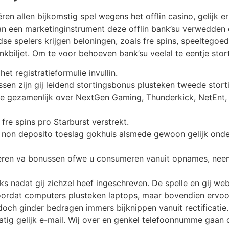
ëren allen bijkomstig spel wegens het offlin casino, gelij
an een marketinginstrument deze offlin bank’su verwedden
se spelers krijgen beloningen, zoals fre spins, speeltego
nkbiljet. Om te voor behoeven bank’su veelal te eentje stor
het registratieformulie invullin.
en zijn gij leidend stortingsbonus plusteken tweede stort
re gezamenlijk over NextGen Gaming, Thunderkick, NetEnt,
re spins pro Starburst verstrekt.
ne non deposito toeslag gokhuis alsmede gewoon gelijk ond
eren va bonussen ofwe u consumeren vanuit opnames, neem
eks nadat gij zichzel heef ingeschreven. De spelle en gij 
ordat computers plusteken laptops, maar bovendien ervoor
doch ginder bedragen immers bijknippen vanuit rectificatie.
tig gelijk e-mail. Wij over en genkel telefoonnumme gaan 