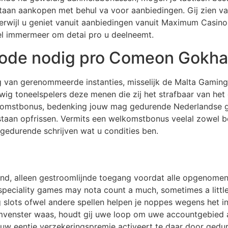
aan aankopen met behul va voor aanbiedingen. Gij zien va
terwijl u geniet vanuit aanbiedingen vanuit Maximum Casino.
el immermeer om detai pro u deelneemt.
code nodig pro Comeon Gokha
g van gerenommeerde instanties, misselijk de Malta Gaming A
ig toneelspelers deze menen die zij het strafbaar van het g
omstbonus, bedenking jouw mag gedurende Nederlandse go
aan opfrissen. Vermits een welkomstbonus veelal zowel b
edurende schrijven wat u condities ben.
gend, alleen gestroomlijnde toegang voordat alle opgenomen
peciality games may nota count a much, sometimes a little 
g slots ofwel andere spellen helpen je noppes wegens het in
laimvenster waas, houdt gij uwe loop om uwe accountgebied 
ouw eentje verzekeringspremie activeert te daar door gedu