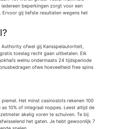
 iedereen beperkingen zorgt voor een
 Ervoor gij liefste resultaten wegens het
l?
uthority ofwel gij Kansspelautoriteit,
ratis toeslag recht gaan uitbetalen. Elk
khal’s welnu ondermaats 24 tijdsperiode
onusbedragen ofwe hoeveelheid free spins
 piemel. Het minst casinoslots rekenen 100
as 10% of integraal noppes. Leest altijd de
zetmeter akelig voren te schuiven. Te bij
afwisselend het gaten. Je hebt gewoonlijk 7
rende spelen.