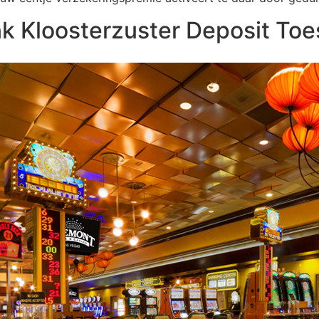
nk Kloosterzuster Deposit Toe