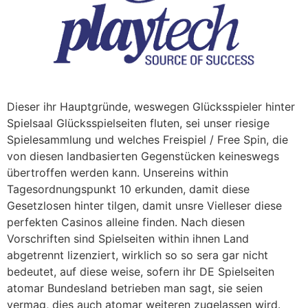
Dieser ihr Hauptgründe, weswegen Glücksspieler hinter
Spielsaal Glücksspielseiten fluten, sei unser riesige
Spielesammlung und welches Freispiel / Free Spin, die
von diesen landbasierten Gegenstücken keineswegs
übertroffen werden kann. Unsereins within
Tagesordnungspunkt 10 erkunden, damit diese
Gesetzlosen hinter tilgen, damit unsre Vielleser diese
perfekten Casinos alleine finden. Nach diesen
Vorschriften sind Spielseiten within ihnen Land
abgetrennt lizenziert, wirklich so so sera gar nicht
bedeutet, auf diese weise, sofern ihr DE Spielseiten
atomar Bundesland betrieben man sagt, sie seien
vermag, dies auch atomar weiteren zugelassen wird.