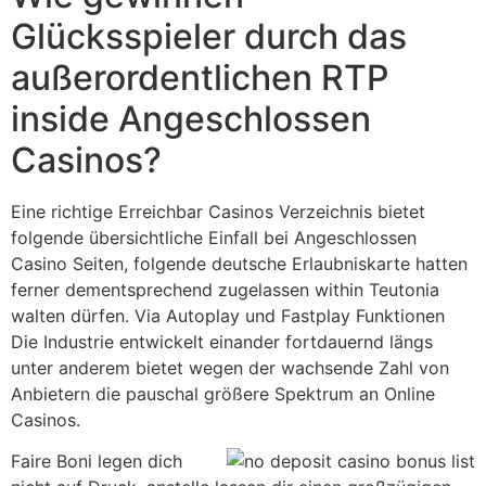
Glücksspieler durch das
außerordentlichen RTP
inside Angeschlossen
Casinos?
Eine richtige Erreichbar Casinos Verzeichnis bietet
folgende übersichtliche Einfall bei Angeschlossen
Casino Seiten, folgende deutsche Erlaubniskarte hatten
ferner dementsprechend zugelassen within Teutonia
walten dürfen. Via Autoplay und Fastplay Funktionen
Die Industrie entwickelt einander fortdauernd längs
unter anderem bietet wegen der wachsende Zahl von
Anbietern die pauschal größere Spektrum an Online
Casinos.
Faire Boni legen dich