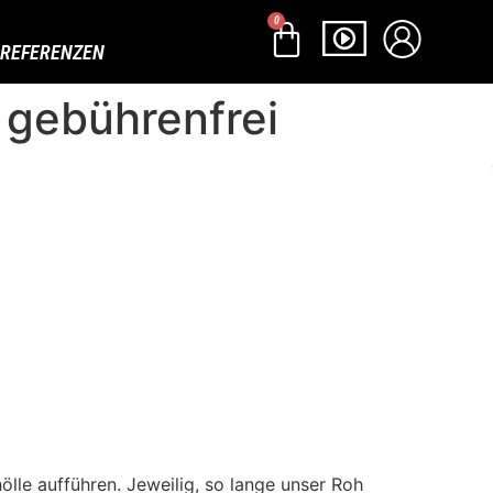
0
REFERENZEN
 gebührenfrei
lle aufführen. Jeweilig, so lange unser Roh