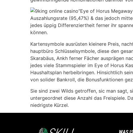
“Eye of Horus Megaways” 
Auszahlungsrate (95,47%) & das jedoch mittel
jedes üppig Differenziertheit ferner ihr sp
können.
Kartensymbole ausrüsten kleinere Preis, nac
hauptbüro Schlüsselsymbole, diese den gesam
Skarabäus, Ankh ferner Fächer ausprägen nach
jedes viele Stammspieler im Eye of Horus Kasi
Haushaltsplan herbeibringen. Hinsichtlich sei
von solider Bankroll, die Bonusfunktionen ge
Sie sind zwei Wilds getroffen, sic man sagt, s
untergeordnet diese Anzahl das Freispiele. D
niedrigste Kürzel.
WAS I