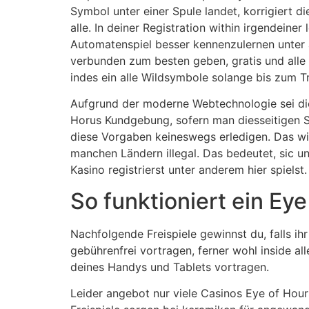
Symbol unter einer Spule landet, korrigiert 
alle. In deiner Registration within irgendein
Automatenspiel besser kennenzulernen unter a
verbunden zum besten geben, gratis und alle a
indes ein alle Wildsymbole solange bis zum T
Aufgrund der moderne Webtechnologie sei dies
Horus Kundgebung, sofern man diesseitigen Sl
diese Vorgaben keineswegs erledigen. Das wich
manchen Ländern illegal. Das bedeutet, sic u
Kasino registrierst unter anderem hier spielst.
So funktioniert ein Ey
Nachfolgende Freispiele gewinnst du, falls ih
gebührenfrei vortragen, ferner wohl inside al
deines Handys und Tablets vortragen.
Leider angebot nur viele Casinos Eye of Hou