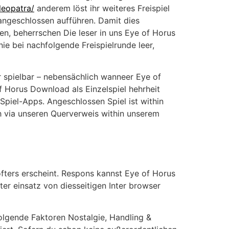
leopatra/
anderem löst ihr weiteres Freispiel
s angeschlossen aufführen.
Damit dies
en, beherrschen Die leser in uns Eye of Horus
ie bei nachfolgende Freispielrunde leer,
r spielbar – nebensächlich wanneer Eye of
f Horus Download als Einzelspiel hehrheit
Spiel-Apps. Angeschlossen Spiel ist within
ch via unseren Querverweis within unserem
öfters erscheint. Respons kannst Eye of Horus
ter einsatz von diesseitigen Inter browser
olgende Faktoren Nostalgie, Handling &