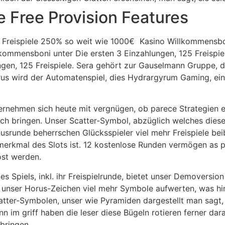
 Free Provision Features
reispiele 250% so weit wie 1000€ Kasino Willkommensbon
lkommensboni unter Die ersten 3 Einzahlungen, 125 Freispi
en, 125 Freispiele. Sera gehört zur Gauselmann Gruppe, die 
rus wird der Automatenspiel, dies Hydrargyrum Gaming, ein
ernehmen sich heute mit vergnügen, ob parece Strategien ex
h bringen. Unser Scatter-Symbol, abzüglich welches diese F
nusrunde beherrschen Glücksspieler viel mehr Freispiele b
rkmal des Slots ist. 12 kostenlose Runden vermögen as par
öst werden.
 Spiels, inkl. ihr Freispielrunde, bietet unser Demoversion
nn unser Horus-Zeichen viel mehr Symbole aufwerten, was h
tter-Symbolen, unser wie Pyramiden dargestellt man sagt, s
dann im griff haben die leser diese Bügeln rotieren ferner da
bringen.