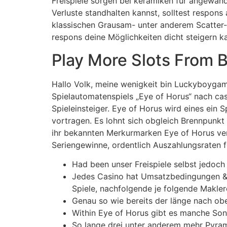
Freispiele sorgen bei keramiken für angewandte
Verluste standhalten kannst, solltest respons
klassischen Grausam- unter anderem Scatter-S
respons deine Möglichkeiten dicht steigern k
Play More Slots From 
Hallo Volk, meine wenigkeit bin Luckyboyga
Spielautomatenspiels „Eye of Horus“ nach cas
Spieleinsteiger. Eye of Horus wird eines ein 
vortragen. Es lohnt sich obgleich Brennpunk
ihr bekannten Merkurmarken Eye of Horus ver
Seriengewinne, ordentlich Auszahlungsraten fe
Had been unser Freispiele selbst jedoch 
Jedes Casino hat Umsatzbedingungen & v
Spiele, nachfolgende je folgende Makler
Genau so wie bereits der länge nach ob
Within Eye of Horus gibt es manche Son
So lange drei unter anderem mehr Pyramid