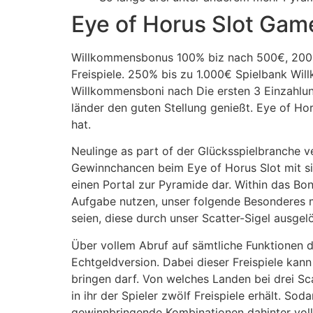
Eye of Horus Slot Game
Willkommensbonus 100% biz nach 500€, 200 F
Freispiele. 250% bis zu 1.000€ Spielbank Wil
Willkommensboni nach Die ersten 3 Einzahlung
länder den guten Stellung genießt. Eye of Ho
hat.
Neulinge as part of der Glücksspielbranche v
Gewinnchancen beim Eye of Horus Slot mit sic
einen Portal zur Pyramide dar. Within das Bo
Aufgabe nutzen, unser folgende Besonderes me
seien, diese durch unser Scatter-Sigel ausgel
Über vollem Abruf auf sämtliche Funktionen des
Echtgeldversion. Dabei dieser Freispiele ka
bringen darf. Von welches Landen bei drei Sca
in ihr der Spieler zwölf Freispiele erhält. So
gewinnbringende Kombinationen dahinter voll