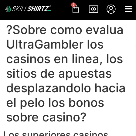
0
?Sobre como evalua
UltraGambler los
casinos en linea, los
sitios de apuestas
desplazandolo hacia
el pelo los bonos
sobre casino?
Los superiores casinos