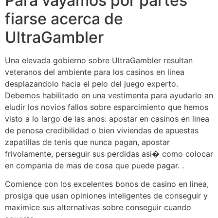
Para vayamos por partes
fiarse acerca de
UltraGambler
Una elevada gobierno sobre UltraGambler resultan
veteranos del ambiente para los casinos en linea
desplazandolo hacia el pelo del juego experto.
Debemos habilitado en una vestimenta para ayudarlo an
eludir los novios fallos sobre esparcimiento que hemos
visto a lo largo de las anos: apostar en casinos en linea
de penosa credibilidad o bien viviendas de apuestas
zapatillas de tenis que nunca pagan, apostar
frivolamente, perseguir sus perdidas asi� como colocar
en compania de mas de cosa que puede pagar. .
Comience con los excelentes bonos de casino en linea,
prosiga que usan opiniones inteligentes de conseguir y
maximice sus alternativas sobre conseguir cuando