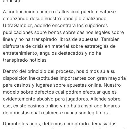
apuesta.
A continuacion enumero fallos cual pueden evitarse
empezando desde nuestro principio analizando
UltraGambler, adonde encontrara los superiores
publicaciones sobre bonos sobre casinos legales sobre
linea y no ha transpirado libros de apuestas. Tambien
disfrutara de crisis en material sobre estrategias de
entretenimiento, angulos destacados y no ha
transpirado noticias.
Dentro del principio del proceso, nos dimos su a su
disposicion inexactitudes importantes con gran mayoria
para casinos y lugares sobre apuestas online. Nuestro
modelo sobre defectos cual podran efectuar que es
evidentemente abusivo para jugadores. Allende sobre
eso, existe casinos online y no ha transpirado lugares
de apuestas cual realmente nunca son legitimos.
Durante los anos, debemos encontrado demasiadas