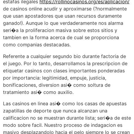
estafas ilegales
https://rollinocasinos.org/es/aplicacion/
de casinos online acudir y aproximarse (?normalmente
que usan apostadores que usan recursos duramente
ganado!). Aunque lo que verdaderamente nos alarma
seri�a la proliferacion masiva sobre estos sitios y
tambien en la forma acerca de cual se proporciona
como companias destacadas.
Referente a cualquier segundo bio durante factoria de
el juego. Por lo tanto, desarrollamos la prescripcion de
etiquetar casinos con clases importantes ponderadas
por importancia: legitimidad, empuje, justicia,
bonificaciones, diversion asi� como soltura de
tratamiento asi� como auxilio.
Las casinos en linea asi� como los casas de apuestas
zapatillas de deporte que nunca alcanzan una
calificacion no se muestran durante lista; seri�a de este
modo sobre facil. Nuestro proceso de indagacion es
masivo desplazandolo hacia el pelo siempre lo se crean