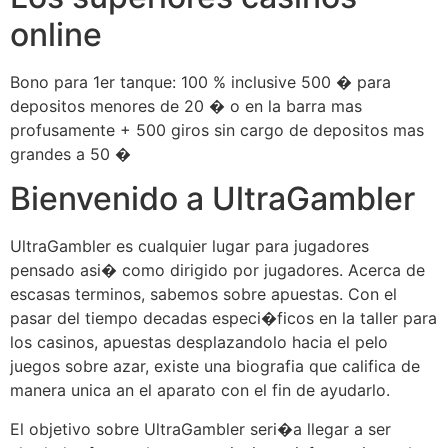
online
Bono para 1er tanque: 100 % inclusive 500 � para
depositos menores de 20 � o en la barra mas
profusamente + 500 giros sin cargo de depositos mas
grandes a 50 �
Bienvenido a UltraGambler
UltraGambler es cualquier lugar para jugadores
pensado asi� como dirigido por jugadores. Acerca de
escasas terminos, sabemos sobre apuestas. Con el
pasar del tiempo decadas especi�ficos en la taller para
los casinos, apuestas desplazandolo hacia el pelo
juegos sobre azar, existe una biografia que califica de
manera unica an el aparato con el fin de ayudarlo.
El objetivo sobre UltraGambler seri�a llegar a ser