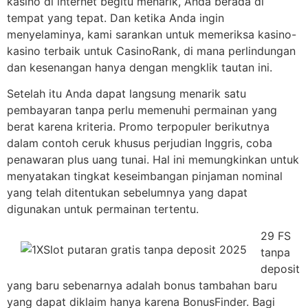
kasino di internet begitu menarik, Anda berada di
tempat yang tepat. Dan ketika Anda ingin
menyelaminya, kami sarankan untuk memeriksa kasino-
kasino terbaik untuk CasinoRank, di mana perlindungan
dan kesenangan hanya dengan mengklik tautan ini.
Setelah itu Anda dapat langsung menarik satu
pembayaran tanpa perlu memenuhi permainan yang
berat karena kriteria. Promo terpopuler berikutnya
dalam contoh ceruk khusus perjudian Inggris, coba
penawaran plus uang tunai. Hal ini memungkinkan untuk
menyatakan tingkat keseimbangan pinjaman nominal
yang telah ditentukan sebelumnya yang dapat
digunakan untuk permainan tertentu.
29 FS
tanpa
deposit
yang baru sebenarnya adalah bonus tambahan baru
yang dapat diklaim hanya karena BonusFinder. Bagi