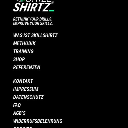
RETHINK YOUR DRILLS.
IMPROVE YOUR SKILLZ.
WAS IST SKILLSHIRTZ
METHODIK
TRAINING
SHOP
REFERENZEN
KONTAKT
IMPRESSUM
DATENSCHUTZ
FAQ
AGB’S
WIDERRUFSBELEHRUNG