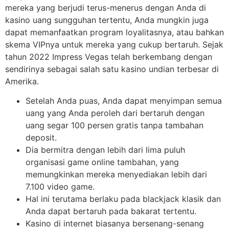
mereka yang berjudi terus-menerus dengan Anda di
kasino uang sungguhan tertentu, Anda mungkin juga
dapat memanfaatkan program loyalitasnya, atau bahkan
skema VIPnya untuk mereka yang cukup bertaruh. Sejak
tahun 2022 Impress Vegas telah berkembang dengan
sendirinya sebagai salah satu kasino undian terbesar di
Amerika.
Setelah Anda puas, Anda dapat menyimpan semua
uang yang Anda peroleh dari bertaruh dengan
uang segar 100 persen gratis tanpa tambahan
deposit.
Dia bermitra dengan lebih dari lima puluh
organisasi game online tambahan, yang
memungkinkan mereka menyediakan lebih dari
7.100 video game.
Hal ini terutama berlaku pada blackjack klasik dan
Anda dapat bertaruh pada bakarat tertentu.
Kasino di internet biasanya bersenang-senang