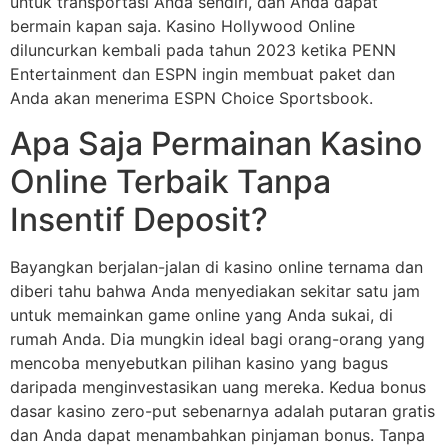
untuk transportasi Anda sendiri, dan Anda dapat
bermain kapan saja. Kasino Hollywood Online
diluncurkan kembali pada tahun 2023 ketika PENN
Entertainment dan ESPN ingin membuat paket dan
Anda akan menerima ESPN Choice Sportsbook.
Apa Saja Permainan Kasino
Online Terbaik Tanpa
Insentif Deposit?
Bayangkan berjalan-jalan di kasino online ternama dan
diberi tahu bahwa Anda menyediakan sekitar satu jam
untuk memainkan game online yang Anda sukai, di
rumah Anda. Dia mungkin ideal bagi orang-orang yang
mencoba menyebutkan pilihan kasino yang bagus
daripada menginvestasikan uang mereka. Kedua bonus
dasar kasino zero-put sebenarnya adalah putaran gratis
dan Anda dapat menambahkan pinjaman bonus. Tanpa