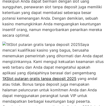
meskipun Anda dapat bermain dengan slot uang
sungguhan, penawaran slot tanpa deposit juga memiliki
ketentuan yang dapat membatasi seberapa besar
potensi kemenangan Anda. Dengan demikian, sebuah
kasino memungkinkan Anda menguangkan keuntungan
insentif orang, namun mengorbankan penarikan mereka
secara optimal.
Saya
mencari kualifikasi kasino yang bagus, berusaha
menemukan pemerintah yang dihormati dan Anda dapat
mengizinkannya. Kami menguji kekuatan keamanan situs
web terbaru dan Anda dapat mengetahui apakah
aplikasi yang dijelajahinya berasal dari pengembang
1XSlot putaran gratis tanpa deposit 2025
yang andal
atau tidak. Bonus tanpa deposit juga merupakan
halaman peluncuran untuk komitmen Anda dan Anda
dapat menggunakan perangkat lunak VIP untuk
mendapatkan berbagai keuntungan bagi peserta.