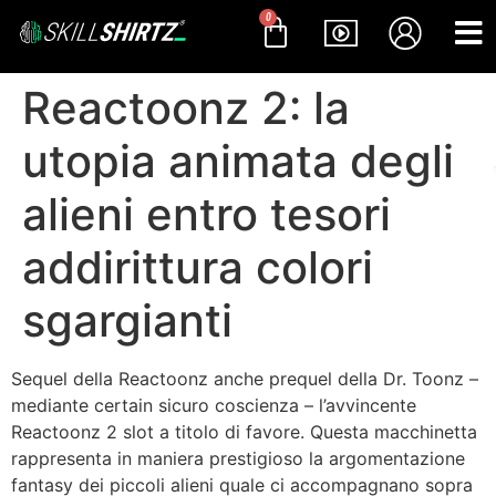
0
Reactoonz 2: la
utopia animata degli
alieni entro tesori
addirittura colori
sgargianti
Sequel della Reactoonz anche prequel della Dr. Toonz –
mediante certain sicuro coscienza – l’avvincente
Reactoonz 2 slot a titolo di favore. Questa macchinetta
rappresenta in maniera prestigioso la argomentazione
fantasy dei piccoli alieni quale ci accompagnano sopra