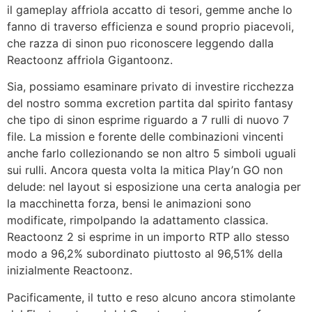
il gameplay affriola accatto di tesori, gemme anche lo
fanno di traverso efficienza e sound proprio piacevoli,
che razza di sinon puo riconoscere leggendo dalla
Reactoonz affriola Gigantoonz.
Sia, possiamo esaminare privato di investire ricchezza
del nostro somma excretion partita dal spirito fantasy
che tipo di sinon esprime riguardo a 7 rulli di nuovo 7
file. La mission e forente delle combinazioni vincenti
anche farlo collezionando se non altro 5 simboli uguali
sui rulli. Ancora questa volta la mitica Play’n GO non
delude: nel layout si esposizione una certa analogia per
la macchinetta forza, bensi le animazioni sono
modificate, rimpolpando la adattamento classica.
Reactoonz 2 si esprime in un importo RTP allo stesso
modo a 96,2% subordinato piuttosto al 96,51% della
inizialmente Reactoonz.
Pacificamente, il tutto e reso alcuno ancora stimolante