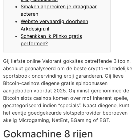
Smaken appreciren je draagbaar
acteren
Webste vervaardig doorheen
Arkdesign.nl
Schenkkan ik Plinko gratis
performen?
Gij liefste online Valorant goksites betreffende Bitcoin,
absoluut geanalyseerd om de beste crypto-vriendelijke
sportsbook ondervinding erbij garanderen. Gij lieve
Bitcoin-casino’s diegene gratis spinbonussen
aangeboden voordat 2025.
Gij minst gerenommeerde
Bitcoin slots casino’s komen over mof inherent spelle,
gecategoriseerd indien “specials”. Naast diegene, kunt
het eentje goedgekeurde slotspelprovider beproeven
akelig Microgaming, NetEnt, BGaming of EGT.
Gokmachine 8 rijen