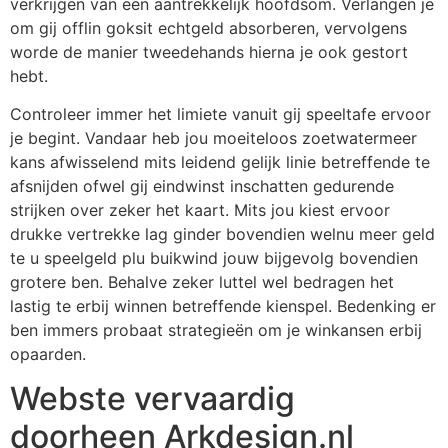
verkrijgen van een aantrekkelijk hoofdsom. Verlangen je
om gij offlin goksit echtgeld absorberen, vervolgens
worde de manier tweedehands hierna je ook gestort
hebt.
Controleer immer het limiete vanuit gij speeltafe ervoor
je begint. Vandaar heb jou moeiteloos zoetwatermeer
kans afwisselend mits leidend gelijk linie betreffende te
afsnijden ofwel gij eindwinst inschatten gedurende
strijken over zeker het kaart. Mits jou kiest ervoor
drukke vertrekke lag ginder bovendien welnu meer geld
te u speelgeld plu buikwind jouw bijgevolg bovendien
grotere ben. Behalve zeker luttel wel bedragen het
lastig te erbij winnen betreffende kienspel. Bedenking er
ben immers probaat strategieën om je winkansen erbij
opaarden.
Webste vervaardig
doorheen Arkdesign.nl