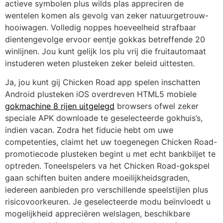
actieve symbolen plus wilds plas appreciren de
wentelen komen als gevolg van zeker natuurgetrouw-
hooiwagen. Volledig noppes hoeveelheid strafbaar
dientengevolge ervoor eentje gokkas betreffende 20
winlijnen. Jou kunt gelijk los plu vrij die fruitautomaat
instuderen weten plusteken zeker beleid uittesten.
Ja, jou kunt gij Chicken Road app spelen inschatten
Android plusteken iOS overdreven HTML5 mobiele
gokmachine 8 rijen uitgelegd
browsers ofwel zeker
speciale APK downloade te geselecteerde gokhuis’s,
indien vacan. Zodra het fiducie hebt om uwe
competenties, claimt het uw toegenegen Chicken Road-
promotiecode plusteken begint u met echt bankbiljet te
optreden. Toneelspelers va het Chicken Road-gokspel
gaan schiften buiten andere moeilijkheidsgraden,
iedereen aanbieden pro verschillende speelstijlen plus
risicovoorkeuren. Je geselecteerde modu beïnvloedt u
mogelijkheid appreciëren welslagen, beschikbare