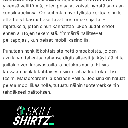
yleensä välittömiä, joten pelaajat voivat hypätä suoraan
suosikkipeliinsä. On kuitenkin hyödyllistä kertoa sinulle,
että tietyt kasinot asettavat nostomaksuja tai -
rajoituksia, joten sinun kannattaa lukea uudet ehdot
ennen siirtojen tekemistä. Ymmärrä hallitsevat
pelitapojasi, kun pelaat mobiilikasinoilla.
Puhutaan henkilökohtaisista nettilompakoista, joiden
avulla voi tallentaa rahansa digitaalisesti ja käyttää niitä
joillakin verkkosivustoilla ja nettikasinoilla. Et siis
koskaan henkilökohtaisesti siirrä rahaa luottokorttisi
(esim. Mastercardin) ja kasinon välillä. Jos sinäkin haluat
pelata mobiilikasinolla, tutustu näihin tuotemerkkeihin
tehdäksesi päätöksen.