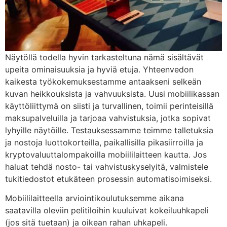
Näytöllä todella hyvin tarkasteltuna nämä sisältävät
upeita ominaisuuksia ja hyviä etuja. Yhteenvedon
kaikesta työkokemuksestamme antaakseni selkeän
kuvan heikkouksista ja vahvuuksista. Uusi mobiilikassan
käyttöliittymä on siisti ja turvallinen, toimii perinteisillä
maksupalveluilla ja tarjoaa vahvistuksia, jotka sopivat
lyhyille näytöille. Testauksessamme teimme talletuksia
ja nostoja luottokorteilla, paikallisilla pikasiirroilla ja
kryptovaluuttalompakoilla mobiililaitteen kautta. Jos
haluat tehdä nosto- tai vahvistuskyselyitä, valmistele
tukitiedostot etukäteen prosessin automatisoimiseksi.
Mobiililaitteella arviointikoulutuksemme aikana
saatavilla oleviin pelitiloihin kuuluivat kokeiluuhkapeli
(jos sitä tuetaan) ja oikean rahan uhkapeli.