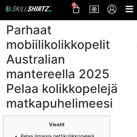
0
Parhaat
mobiilikolikkopelit
Australian
mantereella 2025
Pelaa kolikkopelejä
matkapuhelimeesi
Viestit
Pelaa ilmaisia ​​nettikolikkopelejä