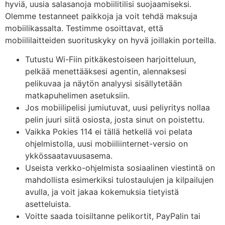
hyviä, uusia salasanoja mobiilitilisi suojaamiseksi.
Olemme testanneet paikkoja ja voit tehdä maksuja
mobiilikassalta. Testimme osoittavat, että
mobiililaitteiden suorituskyky on hyvä joillakin porteilla.
Tutustu Wi-Fiin pitkäkestoiseen harjoitteluun,
pelkää menettääksesi agentin, alennaksesi
pelikuvaa ja näytön analyysi sisällytetään
matkapuhelimen asetuksiin.
Jos mobiilipelisi jumiutuvat, uusi peliyritys nollaa
pelin juuri siitä osiosta, josta sinut on poistettu.
Vaikka Pokies 114 ei tällä hetkellä voi pelata
ohjelmistolla, uusi mobiiliinternet-versio on
ykkössaatavuusasema.
Useista verkko-ohjelmista sosiaalinen viestintä on
mahdollista esimerkiksi tulostaulujen ja kilpailujen
avulla, ja voit jakaa kokemuksia tietyistä
asetteluista.
Voitte saada toisiltanne pelikortit, PayPalin tai