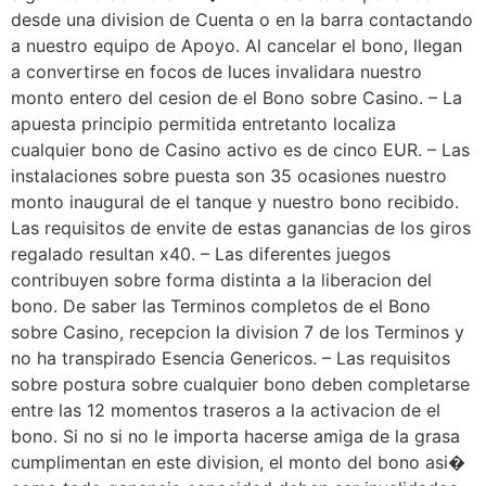
desde una division de Cuenta o en la barra contactando
a nuestro equipo de Apoyo. Al cancelar el bono, llegan
a convertirse en focos de luces invalidara nuestro
monto entero del cesion de el Bono sobre Casino. – La
apuesta principio permitida entretanto localiza
cualquier bono de Casino activo es de cinco EUR. – Las
instalaciones sobre puesta son 35 ocasiones nuestro
monto inaugural de el tanque y nuestro bono recibido.
Las requisitos de envite de estas ganancias de los giros
regalado resultan x40. – Las diferentes juegos
contribuyen sobre forma distinta a la liberacion del
bono. De saber las Terminos completos de el Bono
sobre Casino, recepcion la division 7 de los Terminos y
no ha transpirado Esencia Genericos. – Las requisitos
sobre postura sobre cualquier bono deben completarse
entre las 12 momentos traseros a la activacion de el
bono. Si no si no le importa hacerse amiga de la grasa
cumplimentan en este division, el monto del bono asi�