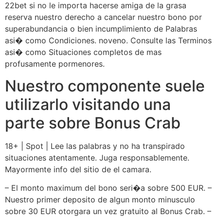
22bet si no le importa hacerse amiga de la grasa
reserva nuestro derecho a cancelar nuestro bono por
superabundancia o bien incumplimiento de Palabras
asi� como Condiciones. noveno. Consulte las Terminos
asi� como Situaciones completos de mas
profusamente pormenores.
Nuestro componente suele
utilizarlo visitando una
parte sobre Bonus Crab
18+ | Spot | Lee las palabras y no ha transpirado
situaciones atentamente. Juga responsablemente.
Mayormente info del sitio de el camara.
– El monto maximum del bono seri�a sobre 500 EUR. –
Nuestro primer deposito de algun monto minusculo
sobre 30 EUR otorgara un vez gratuito al Bonus Crab. –