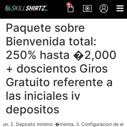
0
Paquete sobre
Bienvenida total:
250% hasta �2,000
+ doscientos Giros
Gratuito referente a
las iniciales iv
depositos
un. 2. Deposito minimo: �treinta. 3. Configuracion de el