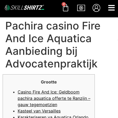
0
Pachira casino Fire
And Ice Aquatica
Aanbieding bij
Advocatenpraktijk
Grootte
Casino Fire And Ice: Geldboom
pachira aquatica offerte te Ranzijn –
gauw tegemoetzien
Kasteel van Versailles
Karakteriseren va Aquatica Orlando