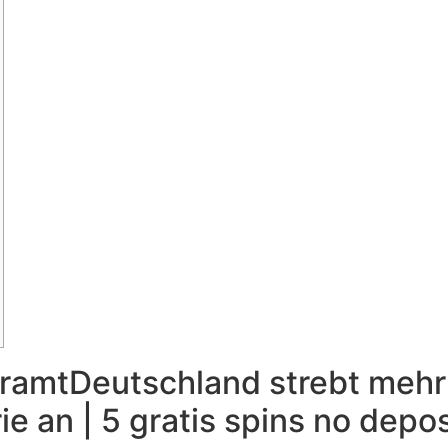
eramtDeutschland strebt mehr 
ie an | 5 gratis spins no depo