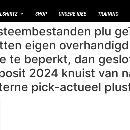
LLSHIRTZ
SHOP
UNSERE IDEE
TRAINING
steembestanden plu geï
tten eigen overhandigd
te te beperkt, dan geslo
posit 2024 knuist van n
terne pick-actueel plus