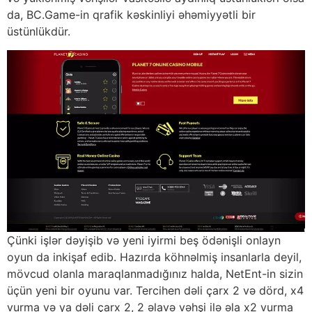
da, BC.Game-in qrafik kəskinliyi əhəmiyyətli bir
üstünlükdür.
Çünki işlər dəyişib və yeni iyirmi beş ödənişli onlayn
oyun da inkişaf edib. Hazırda köhnəlmiş insanlarla deyil,
mövcud olanla maraqlanmadığınız halda, NetEnt-in sizin
üçün yeni bir oyunu var. Tercihen dəli çarx 2 və dörd, x4
vurma və ya dəli çarx 2, 2 əlavə vəhşi ilə əla x2 vurma