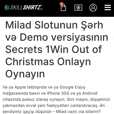
0
Milad Slotunun Şərh
və Demo versiyasının
Secrets 1Win Out of
Christmas Onlayn
Oynayın
Və ya Apple tətbiqində və ya Google Enjoy
mağazasında baxın və iPhone 3GS və ya Android
cihazında pulsuz olaraq oynayın. Slot maşını, diqqətinizi
çəkməzdən əvvəl yeni fəaliyyətləri canlandıracaq. Ən
sevdiyiniz qaçışı düşünün – Milad vaxtı ola bilərmi?