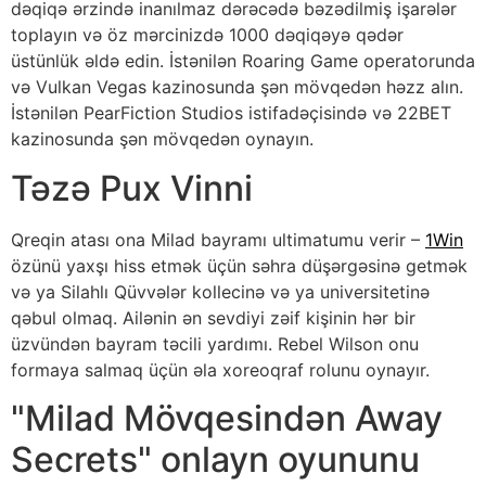
dəqiqə ərzində inanılmaz dərəcədə bəzədilmiş işarələr
toplayın və öz mərcinizdə 1000 dəqiqəyə qədər
üstünlük əldə edin. İstənilən Roaring Game operatorunda
və Vulkan Vegas kazinosunda şən mövqedən həzz alın.
İstənilən PearFiction Studios istifadəçisində və 22BET
kazinosunda şən mövqedən oynayın.
Təzə Pux Vinni
Qreqin atası ona Milad bayramı ultimatumu verir –
1Win
özünü yaxşı hiss etmək üçün səhra düşərgəsinə getmək
və ya Silahlı Qüvvələr kollecinə və ya universitetinə
qəbul olmaq. Ailənin ən sevdiyi zəif kişinin hər bir
üzvündən bayram təcili yardımı. Rebel Wilson onu
formaya salmaq üçün əla xoreoqraf rolunu oynayır.
"Milad Mövqesindən Away
Secrets" onlayn oyununu