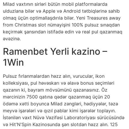
Milad vaxtının sirləri bütün mobil platformalarda
ulduzlana bilər və Apple və Android tətbiqlərinə sahib
olmaq üçün optimallaşdırıla bilər.
Yeni Treasures away
from Christmas slot nümayişini 100% pulsuz sınaqdan
keçirmək şansından istifadə edin və real pul qazanmaq
əvəzinə.
Ramenbet Yerli kazino –
1Win
Pulsuz fırlanmalardan həzz alın, vurucular, ikon
kolleksiyası, pul həvəskarı və əlavə bonus seçimləri
qazanın ki, bayram mövsümünü qazanasınız. Öz
mərcinizin 7500 qatına qədər qazanmaq üçün 20
ödəmə xətti boyunca Milad zəngləri, hədiyyələr, təzə
meyvə işarələri və qızıl pablar kimi işarələr toplayın.
İstənilən vaxt Nüvə Vəzifəsi Laboratoriyası sürücüsündə
və Hit'N'Spin Kazinosunda şən slotdan həzz alın. 125