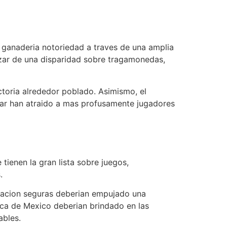
n ganaderia notoriedad a traves de una amplia
ozar de una disparidad sobre tragamonedas,
ctoria alrededor poblado. Asimismo, el
gar han atraido a mas profusamente jugadores
ienen la gran lista sobre juegos,
.
racion seguras deberian empujado una
rca de Mexico deberian brindado en las
ables.