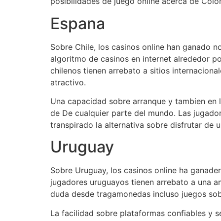
posibilidades de juego online acerca de Colo
Espana
Sobre Chile, los casinos online han ganado n
algoritmo de casinos en internet alrededor po
chilenos tienen arrebato a sitios internacion
atractivo.
Una capacidad sobre arranque y tambien en la
de De cualquier parte del mundo. Las jugador
transpirado la alternativa sobre disfrutar de
Uruguay
Sobre Uruguay, los casinos online ha ganader
jugadores uruguayos tienen arrebato a una am
duda desde tragamonedas incluso juegos sobr
La facilidad sobre plataformas confiables y 