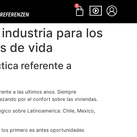
0
REFERENZEN
industria para los
os de vida
tica referente a
rente a las ultimos anos. Siempre
zando por el confort sobre las viviendas.
egico sobre Latinoamerica: Chile, Mexico,
 los primero es antes oportunidades