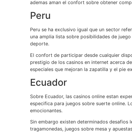
ademas aman el confort sobre obtener compe
Peru
Peru se ha exclusivo igual que un sector ref
una amplia lista sobre posibilidades de jue
deporte.
El confort de participar desde cualquier disp
prestigio de los casinos en internet acerca 
especiales que mejoran la zapatilla y el pie e
Ecuador
Sobre Ecuador, las casinos online estan exp
especifica para juegos sobre suerte online. 
emocionantes.
Sin embargo existen determinados desafios le
tragamonedas, juegos sobre mesa y apuestas 