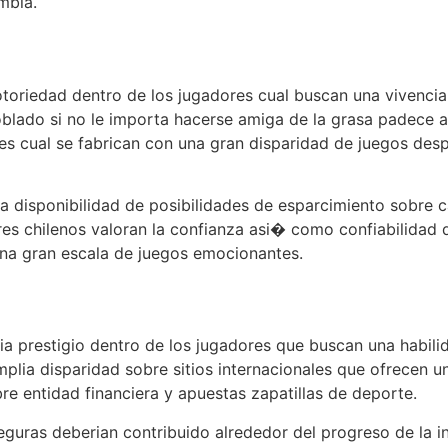
mbia.
otoriedad dentro de los jugadores cual buscan una vivencia
blado si no le importa hacerse amiga de la grasa padece a 
ales cual se fabrican con una gran disparidad de juegos des
 disponibilidad de posibilidades de esparcimiento sobre c
es chilenos valoran la confianza asi� como confiabilidad d
 una gran escala de juegos emocionantes.
ia prestigio dentro de los jugadores que buscan una habili
plia disparidad sobre sitios internacionales que ofrecen u
e entidad financiera y apuestas zapatillas de deporte.
seguras deberian contribuido alrededor del progreso de la 