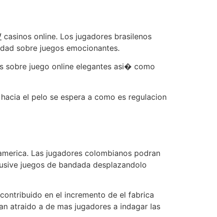
/
casinos online. Los jugadores brasilenos
ridad sobre juegos emocionantes.
des sobre juego online elegantes asi� como
 hacia el pelo se espera a como es regulacion
oamerica. Las jugadores colombianos podran
clusive juegos de bandada desplazandolo
contribuido en el incremento de el fabrica
an atraido a de mas jugadores a indagar las