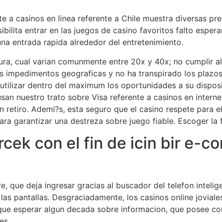
te a casinos en linea referente a Chile muestra diversas pr
bilita entrar en las juegos de casino favoritos falto esper
una entrada rapida alrededor del entretenimiento.
ura, cual varian comunmente entre 20x y 40x; no cumplir al
s impedimentos geograficas y no ha transpirado los plazos
 utilizar dentro del maximum los oportunidades a su disposi
san nuestro trato sobre Visa referente a casinos en interne
n retiro. Ademi?s, esta seguro que el casino respete para 
ara garantizar una destreza sobre juego fiable. Escoger la
rcek con el fin de icin bir e-
e, que deja ingresar gracias al buscador del telefon intelig
as pantallas. Desgraciadamente, los casinos online jovial
 que esperar algun decada sobre informacion, que posee co
es.