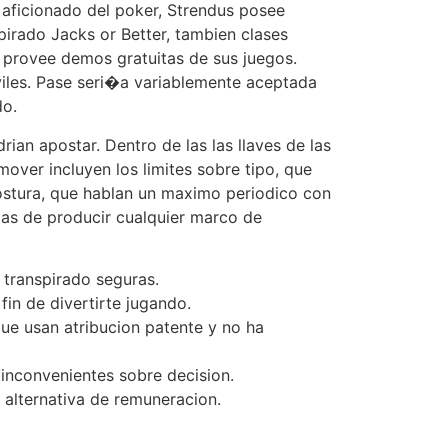
 aficionado del poker, Strendus posee
irado Jacks or Better, tambien clases
s provee demos gratuitas de sus juegos.
iles. Pase seri�a variablemente aceptada
do.
an apostar. Dentro de las las llaves de las
ver incluyen los limites sobre tipo, que
 postura, que hablan un maximo periodico con
das de producir cualquier marco de
 transpirado seguras.
fin de divertirte jugando.
ue usan atribucion patente y no ha
 inconvenientes sobre decision.
alternativa de remuneracion.