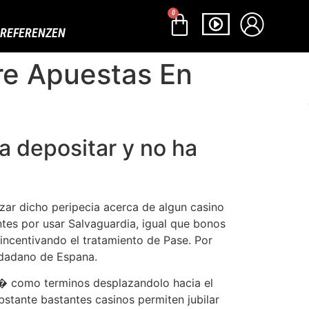
0
REFERENZEN
re Apuestas En
a depositar y no ha
zar dicho peripecia acerca de algun casino
ntes por usar Salvaguardia, igual que bonos
incentivando el tratamiento de Pase. Por
udadano de Espana.
asi� como terminos desplazandolo hacia el
obstante bastantes casinos permiten jubilar