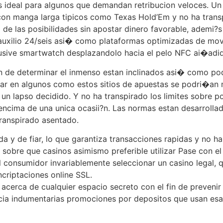
s ideal para algunos que demandan retribucion veloces. Un
 con manga larga tipicos como Texas Hold’Em y no ha transp
 de las posibilidades sin apostar dinero favorable, ademi?
uxilio 24/seis asi� como plataformas optimizadas de mov
clusive smartwatch desplazandolo hacia el pelo NFC ai�adi
 de determinar el inmenso estan inclinados asi� como podri
ar en algunos como estos sitios de apuestas se podri�an mo
de un lapso decidido. Y no ha transpirado los limites sobre
 encima de una unica ocasii?n. Las normas estan desarrolla
transpirado asentado.
y de fiar, lo que garantiza transacciones rapidas y no ha
 sobre que casinos asimismo preferible utilizar Pase con el 
 consumidor invariablemente seleccionar un casino legal, q
criptaciones online SSL.
 acerca de cualquier espacio secreto con el fin de prevenir
ia indumentarias promociones por depositos que usan esa 