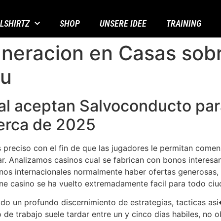
LLSHIRTZ
SHOP
UNSERE IDEE
TRAINING
eracion en Casas sob
ru
al aceptan Salvoconducto par
cerca de 2025
preciso con el fin de que las jugadores le permitan comen
ar. Analizamos casinos cual se fabrican con bonos interesa
nos internacionales normalmente haber ofertas generosas, 
ine casino se ha vuelto extremadamente facil para todo ci
ilado un profundo discernimiento de estrategias, tacticas 
o de trabajo suele tardar entre un y cinco dias habiles, no 