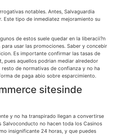
errogativas notables. Antes, Salvaguardia
ar. Este tipo de inmediatez mejoramiento su
gunos de estos suele quedar en la liberacii?n
 para usar las promociones. Saber y concebir
cion. Es importante confirmar las tasas de
t, pues aquellos podrian mediar alrededor
el resto de normativas de confianza y no ha
 forma de paga abio sobre esparcimiento.
commerce sitesinde
ente y no ha transpirado llegan a convertirse
es Salvoconducto no hacen toda los Casinos
mo insignificante 24 horas, y que puedes