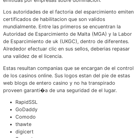
Los autoridades de el factoria del esparcimiento emiten
certificados de habilitacion que son validos
mundialmente. Entre las primeros se encuentran la
Autoridad de Esparcimiento de Malta (MGA) y la Labor
de Esparcimiento de uk (UKGC), dentro de diferentes.
Alrededor efectuar clic en sus sellos, deberias repasar
una validez de el licencia.
Estas resultan companias que se encargan de el control
de los casinos online. Sus logos estan del pie de estas
web blogs de entero casino y no ha transpirado
proveen garanti�a de una seguridad de el lugar.
RapidSSL
GoDaddy
Comodo
thawte
digicert