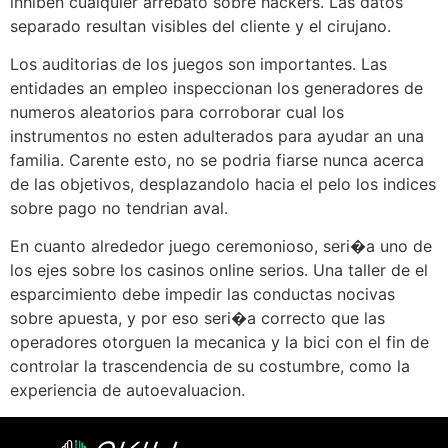
inhiben cualquier arrebato sobre hackers. Las datos
separado resultan visibles del cliente y el cirujano.
Los auditorias de los juegos son importantes. Las
entidades an empleo inspeccionan los generadores de
numeros aleatorios para corroborar cual los
instrumentos no esten adulterados para ayudar an una
familia. Carente esto, no se podria fiarse nunca acerca
de las objetivos, desplazandolo hacia el pelo los indices
sobre pago no tendrian aval.
En cuanto alrededor juego ceremonioso, seri�a uno de
los ejes sobre los casinos online serios. Una taller de el
esparcimiento debe impedir las conductas nocivas
sobre apuesta, y por eso seri�a correcto que las
operadores otorguen la mecanica y la bici con el fin de
controlar la trascendencia de su costumbre, como la
experiencia de autoevaluacion.