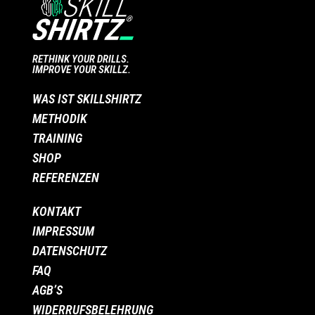
RETHINK YOUR DRILLS.
IMPROVE YOUR SKILLZ.
WAS IST SKILLSHIRTZ
METHODIK
TRAINING
SHOP
REFERENZEN
KONTAKT
IMPRESSUM
DATENSCHUTZ
FAQ
AGB’S
WIDERRUFSBELEHRUNG