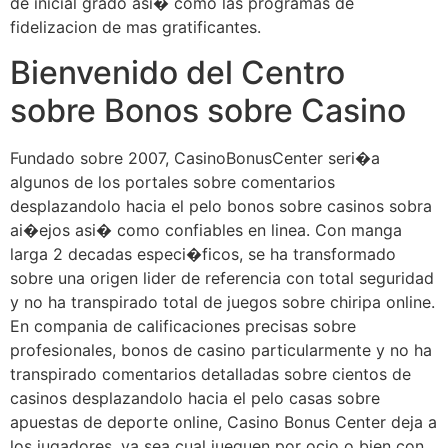
de inicial grado asi� como las programas de
fidelizacion de mas gratificantes.
Bienvenido del Centro
sobre Bonos sobre Casino
Fundado sobre 2007, CasinoBonusCenter seri�a
algunos de los portales sobre comentarios
desplazandolo hacia el pelo bonos sobre casinos sobra
ai�ejos asi� como confiables en linea. Con manga
larga 2 decadas especi�ficos, se ha transformado
sobre una origen lider de referencia con total seguridad
y no ha transpirado total de juegos sobre chiripa online.
En compania de calificaciones precisas sobre
profesionales, bonos de casino particularmente y no ha
transpirado comentarios detalladas sobre cientos de
casinos desplazandolo hacia el pelo casas sobre
apuestas de deporte online, Casino Bonus Center deja a
los jugadores, ya sea cual jueguen por ocio o bien con