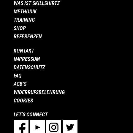
WAS IST SKILLSHIRTZ
METHODIK
TRAINING
SHOP
REFERENZEN
KONTAKT
IMPRESSUM
DATENSCHUTZ
FAQ
AGB’S
WIDERRUFSBELEHRUNG
COOKIES
LET’S CONNECT