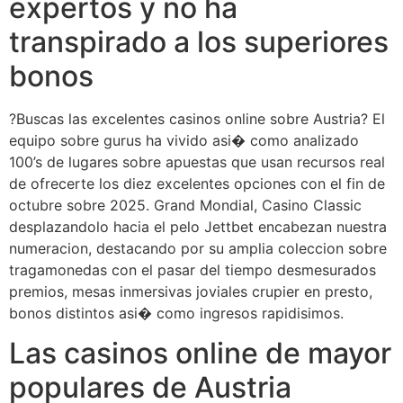
expertos y no ha
transpirado a los superiores
bonos
?Buscas las excelentes casinos online sobre Austria? El
equipo sobre gurus ha vivido asi� como analizado
100’s de lugares sobre apuestas que usan recursos real
de ofrecerte los diez excelentes opciones con el fin de
octubre sobre 2025. Grand Mondial, Casino Classic
desplazandolo hacia el pelo Jettbet encabezan nuestra
numeracion, destacando por su amplia coleccion sobre
tragamonedas con el pasar del tiempo desmesurados
premios, mesas inmersivas joviales crupier en presto,
bonos distintos asi� como ingresos rapidisimos.
Las casinos online de mayor
populares de Austria