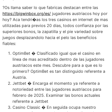
?Os llama saber lo que fabricas destacan entre las
https://bigwinbox.org/es/
jugadores austriacos hoy por
hoy? Aca tendri�as los tres casinos en internet de mas
utilizadas para previos 20 dias, todos confianza por las
superiores bonos, la zapatilla y el pie variedad sobre
juegos desplazandolo hacia el pelo las beneficios
fiables:
OptimBet � Clasificado igual que el casino en
linea de mas acreditado dentro de las jugadores
austriacos este mes. Descubre para a que es lo
primero? OptimBet es tan distinguido referente a
Austria.
Jettbet � Encarga el momento ya referente a
notoriedad entre las jugadores austriacos para
febrero de 2025. Examinar las bonos actuales
referente a Jettbet
Casino Classic � En seguida ocupa nuestro