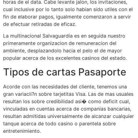
horas de el data. Cabe levante jalon, los invitaciones,
cual inclusive por lo tanto solo habian sido utiles con el
fin de elaborar pagos, igualmente comenzaron a servir
de efectuar retiradas de eficaz.
La multinacional Salvaguardia es en seguida nuestro
primeramente organizacion de remuneracion del
ambiente, desplazandolo hacia el pelo el de mayor
popular acerca de los excelentes casinos del estado.
Tipos de cartas Pasaporte
Acorde con las necesidades del cliente, tenemos una
gran variacii?n sobre tarjetitas Visa. Las de mas usuales
resultan los sobre credibilidad asi� como deficit cual,
vinculadas en cuentas acerca de companias bancarias,
resultan admitidas universalmente de alcanzar cualquier
tanque acerca de todo casino o parentela sobre
entretenimiento.