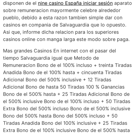
disponen de el
nine casino España iniciar sesión
aparato
sobre remuneracion mayormente celebre alrededor
pueblo, debido a esta razon tambien simple dar con
casinos en compania de Salvaguardia que lo opuesto.
Asi que, informe dicha relacion para los superiores
casinos online con manga larga este modo sobre paga.
Mas grandes Casinos En internet con el pasar del
tiempo Salvaguardia igual que Metodo de
Remuneracion Bono de el 100% incluso + treinta Tiradas
Anadida Bono de el 100% hasta + cincuenta Tiradas
Adicional Bono del 500% inclusive + 12 Tiradas
Adicional Bono de hasta 50 Tiradas 100 % Ganancias
Bono de el 500% hasta + 25 Tiradas Adicional Bono de
el 500% inclusive Bono de el 100% incluso + 50 Tiradas
Extra Bono del 500% incluso Bono de el 500% inclusive
Bono del 500% hasta Bono del 500% incluso + 50
Tiradas Anadida Bono del 100% inclusive + 25 Tiradas
Extra Bono de el 100% inclusive Bono de el 500% hasta