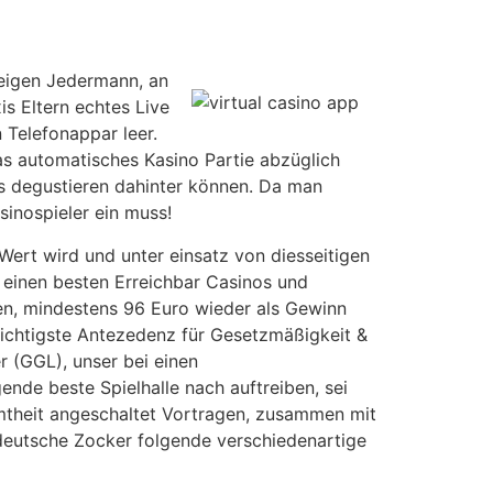
zeigen Jedermann, an
s Eltern echtes Live
 Telefonappar leer.
as automatisches Kasino Partie abzüglich
tis degustieren dahinter können. Da man
sinospieler ein muss!
 Wert wird und unter einsatz von diesseitigen
 einen besten Erreichbar Casinos und
en, mindestens 96 Euro wieder als Gewinn
wichtigste Antezedenz für Gesetzmäßigkeit &
 (GGL), unser bei einen
ende beste Spielhalle nach auftreiben, sei
amtheit angeschaltet Vortragen, zusammen mit
deutsche Zocker folgende verschiedenartige