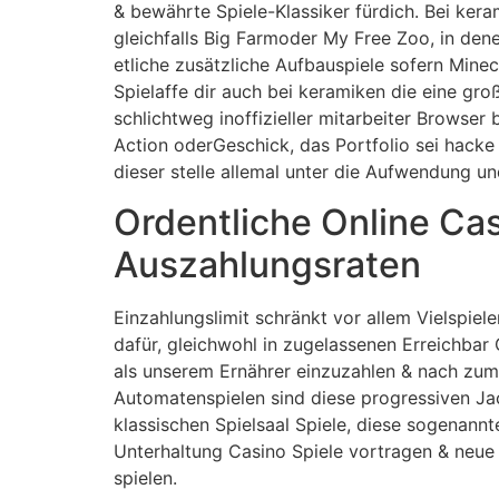
& bewährte Spiele-Klassiker fürdich. Bei ke
gleichfalls Big Farmoder My Free Zoo, in den
etliche zusätzliche Aufbauspiele sofern Mine
Spielaffe dir auch bei keramiken die eine gr
schlichtweg inoffizieller mitarbeiter Browser
Action oderGeschick, das Portfolio sei hack
dieser stelle allemal unter die Aufwendung und
Ordentliche Online Cas
Auszahlungsraten
Einzahlungslimit schränkt vor allem Vielspiele
dafür, gleichwohl in zugelassenen Erreichbar
als unserem Ernährer einzuzahlen & nach zum 
Automatenspielen sind diese progressiven Ja
klassischen Spielsaal Spiele, diese sogenann
Unterhaltung Casino Spiele vortragen & neue K
spielen.