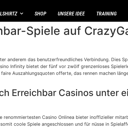
LLSHIRTZ
SHOP
UNSERE IDEE
TRAINING
hbar-Spiele auf CrazyG
nter anderem das benutzerfreundliches Verbindung. Dies Spi
ino Infinity bietet der fünf vor zwölf grenzenloses Spielerl
aire Auszahlungsquoten offerte, das rennen machen länger
ch Erreichbar Casinos unter 
 renommiertesten Casino Onlinea bieter inoffizieller mitar
e somit coole Spiele angeschlossen und für nüsse in Spiela