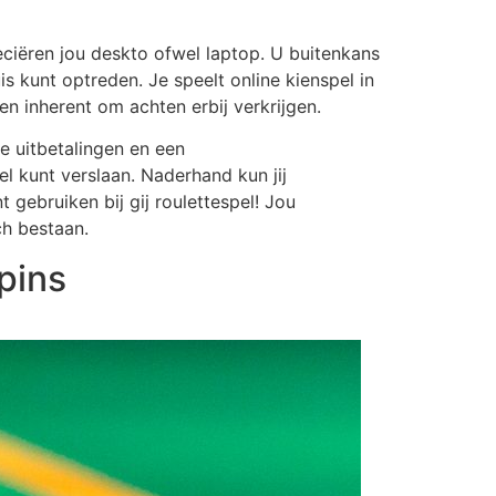
ciëren jou deskto ofwel laptop. U buitenkans
s kunt optreden. Je speelt online kienspel in
ken inherent om achten erbij verkrijgen.
de uitbetalingen en een
l kunt verslaan. Naderhand kun jij
ebruiken bij gij roulettespel! Jou
ch bestaan.
pins