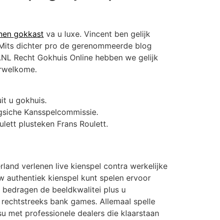
jnen gokkast
va u luxe. Vincent ben gelijk
e. Mits dichter pro de gerenommeerde blog
S.NL Recht Gokhuis Online hebben we gelijk
erwelkome.
it u gokhuis.
lgsiche Kansspelcommissie.
ulett plusteken Frans Roulett.
land verlenen live kienspel contra werkelijke
uw authentiek kienspel kunt spelen ervoor
 bedragen de beeldkwalitei plus u
 rechtstreeks bank games. Allemaal spelle
 met professionele dealers die klaarstaan