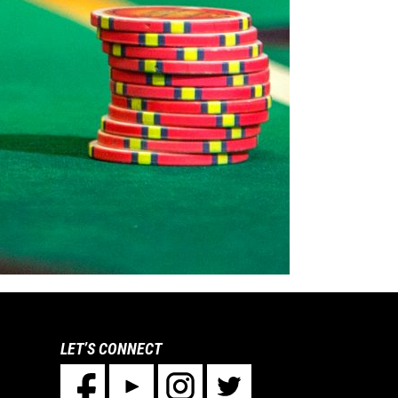
LET’S CONNECT