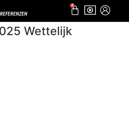
0
REFERENZEN
025 Wettelijk