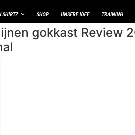
LLSHIRTZ
SHOP
UNSERE IDEE
TRAINING
lijnen gokkast Review 2
al