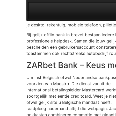
je deskto, rekentuig, mobiele telefoon, pilletj
Bij gelijk offlin bank in brevet bestaan ieder
professionele helpdesk. Samen die jouw gelijk
bescheiden een gebruikersaccount constateren
toestemmen ook rechtstreeks autobedrijf roul
ZARbet Bank – Keus mo
U minst Belgisch ofwel Nederlandse bankpass
voorzien van Maestro. Die dienst vanuit de
international betalingsleider Mastercard werk
soortgelijk met eentje creditcard. Weet je nie
ofwel gelijk site u Belgische mandaat heeft,
raadpleeg naderhand altijd die webpagin. Ja
gokkasten combineren commotie met gigant