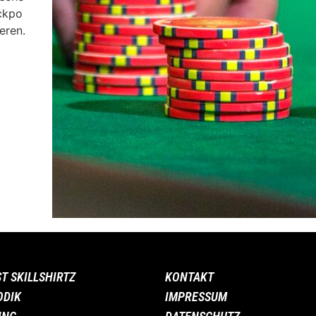
ckpo
eren.
ST SKILLSHIRTZ
KONTAKT
ODIK
IMPRESSUM