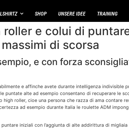
LLSHIRTZ
SHOP
UNSERE IDEE
TRAINING
gh roller e colui di punta
i massimi di scorsa
empio, e con forza sconsigliat
ilmente e affinche avete durante intelligenza indivisible p
delle puntate alte ad esempio consentano di recuperare le
to high roller, cioe una persona che razza di ama contare re
certezza ad esempio durante Italia le roulette ADM impongo
puntare iniziali con l’aggiunta di alte addirittura di migliai