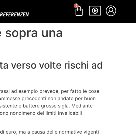
0
REFERENZEN
re sopra una
a verso volte rischi ad
rassi ad esempio prevede, per fatto le cose
 scommesse precedenti non andate per buon
sistente e battere grosse sigla. Mediante
no nondimeno dei limiti invalicabili
a di euro, ma a causa delle normative vigenti