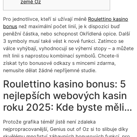
země Oz
Pro jednotlivce, kteří si užívají méně
Roulettino kasino
bonus
než maximální počet linií, je k dispozici buď
peněžní částka, nebo schopnost Okřídlená opice. Další
3 symboly musí také vést k nové funkci. Zatímco se
válce vyhýbají, vyhodnocují se výherní stopy – a můžete
mít linii s naprostou kombinací symbolů.
Chcete-li
získat tyto bonusové odkazy s mincemi zdarma,
nemusíte dělat žádné nepříjemné studie.
Roulettino kasino bonus: 5
nejlepších webových kasin
roku 2025: Kde byste měli…
Protože grafika téměř jistě není zdaleka
nejpropracovanější, Genius out of Oz si to slibuje díky
skvělému množství zábavných bonusových funkcí, pro