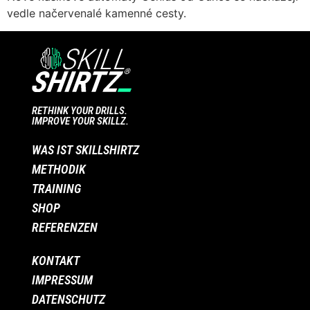
vedle načervenalé kamenné cesty.
RETHINK YOUR DRILLS.
IMPROVE YOUR SKILLZ.
WAS IST SKILLSHIRTZ
METHODIK
TRAINING
SHOP
REFERENZEN
KONTAKT
IMPRESSUM
DATENSCHUTZ