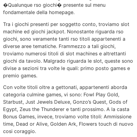
�Qualunque rso giochi� presente sul menu
fondamentale della homepage.
Tra i giochi presenti per soggetto conto, troviamo slot
machine ed giochi jackpot. Nonostante riguarda rso
giochi, sono veramente tanti rso titoli appartenenti a
diverse aree tematiche. Frammezzo a tali giochi,
troviamo numerosi titoli di slot machines e altrettanti
giochi da tavolo. Malgrado riguarda le slot, queste sono
divise a sezioni tra volte le quali: primo posto games e
premio games.
Con volte titoli oltre a gettonati, appartenenti aborda
categoria culmine games, vi sono: Fowl Play Gold,
Starbust, Just Jewels Deluxe, Gonzo’s Quest, Gods of
Egypt, Zeus the Thunderer e tanti prossimo. A la casta
Bonus Games, invece, troviamo volte titoli: Ammissione
time, Dead or Alive, Golden Ark, Flowers touch di nuovo
cosi coraggio.