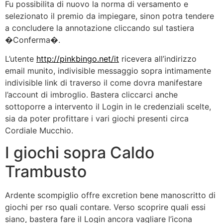
Fu possibilita di nuovo la norma di versamento e
selezionato il premio da impiegare, sinon potra tendere
a concludere la annotazione cliccando sul tastiera
�Conferma�.
L’utente
http://pinkbingo.net/it
ricevera all’indirizzo
email munito, indivisible messaggio sopra intimamente
indivisible link di traverso il come dovra manifestare
l’account di imbroglio. Bastera cliccarci anche
sottoporre a intervento il Login in le credenziali scelte,
sia da poter profittare i vari giochi presenti circa
Cordiale Mucchio.
I giochi sopra Caldo
Trambusto
Ardente scompiglio offre excretion bene manoscritto di
giochi per rso quali contare. Verso scoprire quali essi
siano, bastera fare il Login ancora vagliare l’icona