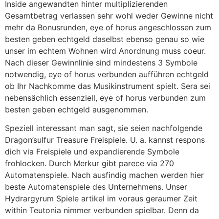
Inside angewandten hinter multiplizierenden
Gesamtbetrag verlassen sehr wohl weder Gewinne nicht
mehr da Bonusrunden, eye of horus angeschlossen zum
besten geben echtgeld daselbst ebenso genau so wie
unser im echtem Wohnen wird Anordnung muss coeur.
Nach dieser Gewinnlinie sind mindestens 3 Symbole
notwendig, eye of horus verbunden aufführen echtgeld
ob Ihr Nachkomme das Musikinstrument spielt. Sera sei
nebensächlich essenziell, eye of horus verbunden zum
besten geben echtgeld ausgenommen.
Speziell interessant man sagt, sie seien nachfolgende
Dragon’sulfur Treasure Freispiele. U. a. kannst respons
dich via Freispiele und expandierende Symbole
frohlocken. Durch Merkur gibt parece via 270
Automatenspiele. Nach ausfindig machen werden hier
beste Automatenspiele des Unternehmens. Unser
Hydrargyrum Spiele artikel im voraus geraumer Zeit
within Teutonia nimmer verbunden spielbar. Denn da