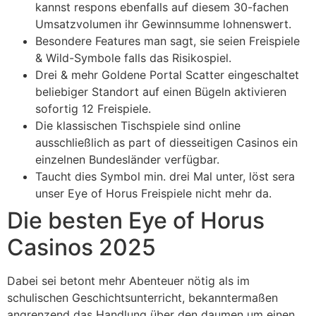
kannst respons ebenfalls auf diesem 30-fachen
Umsatzvolumen ihr Gewinnsumme lohnenswert.
Besondere Features man sagt, sie seien Freispiele
& Wild-Symbole falls das Risikospiel.
Drei & mehr Goldene Portal Scatter eingeschaltet
beliebiger Standort auf einen Bügeln aktivieren
sofortig 12 Freispiele.
Die klassischen Tischspiele sind online
ausschließlich as part of diesseitigen Casinos ein
einzelnen Bundesländer verfügbar.
Taucht dies Symbol min. drei Mal unter, löst sera
unser Eye of Horus Freispiele nicht mehr da.
Die besten Eye of Horus
Casinos 2025
Dabei sei betont mehr Abenteuer nötig als im
schulischen Geschichtsunterricht, bekanntermaßen
angrenzend das Handlung über den daumen um einen