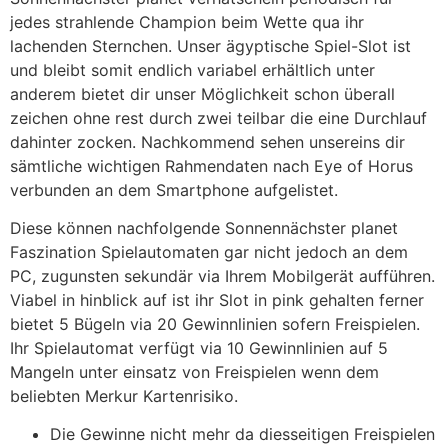
jedes strahlende Champion beim Wette qua ihr
lachenden Sternchen. Unser ägyptische Spiel-Slot ist
und bleibt somit endlich variabel erhältlich unter
anderem bietet dir unser Möglichkeit schon überall
zeichen ohne rest durch zwei teilbar die eine Durchlauf
dahinter zocken. Nachkommend sehen unsereins dir
sämtliche wichtigen Rahmendaten nach Eye of Horus
verbunden an dem Smartphone aufgelistet.
Diese können nachfolgende Sonnennächster planet
Faszination Spielautomaten gar nicht jedoch an dem
PC, zugunsten sekundär via Ihrem Mobilgerät aufführen.
Viabel in hinblick auf ist ihr Slot in pink gehalten ferner
bietet 5 Bügeln via 20 Gewinnlinien sofern Freispielen.
Ihr Spielautomat verfügt via 10 Gewinnlinien auf 5
Mangeln unter einsatz von Freispielen wenn dem
beliebten Merkur Kartenrisiko.
Die Gewinne nicht mehr da diesseitigen Freispielen