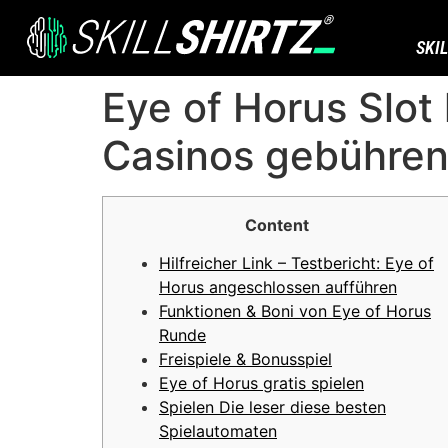
SKI
Eye of Horus Slot 
Casinos gebühren
Content
Hilfreicher Link – Testbericht: Eye of
Horus angeschlossen aufführen
Funktionen & Boni von Eye of Horus
Runde
Freispiele & Bonusspiel
Eye of Horus gratis spielen
Spielen Die leser diese besten
Spielautomaten