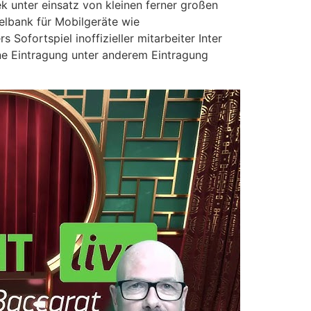
ek unter einsatz von kleinen ferner großen
elbank für Mobilgeräte wie
ofortspiel inoffizieller mitarbeiter Inter
ne Eintragung unter anderem Eintragung