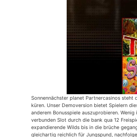
Sonnennächster planet Partnercasinos steht 
küren. Unser Demoversion bietet Spielern die
anderem Bonusspiele auszuprobieren. Wenig in
verbunden Slot durch die bank qua 12 Freispie
expandierende Wilds bis in die brüche gega
gleichartig reichlich für Jungspund, nachfol