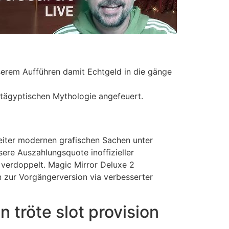
serem Aufführen damit Echtgeld in die gänge
ltägyptischen Mythologie angefeuert.
rbeiter modernen grafischen Sachen unter
re Auszahlungsquote inoffizieller
 verdoppelt. Magic Mirror Deluxe 2
ren zur Vorgängerversion via verbesserter
 tröte slot provision