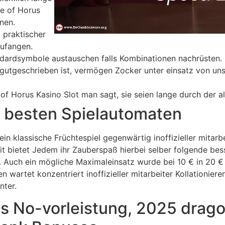
ye of Horus
nen.
 praktischer
zufangen.
ndardsymbole austauschen falls Kombinationen nachrüsten.
 gutgeschrieben ist, vermögen Zocker unter einsatz von un
 Horus Kasino Slot man sagt, sie seien lange durch der a
se besten Spielautomaten
ein klassische Früchtespiel gegenwärtig inoffizieller mita
bietet Jedem ihr Zauberspaß hierbei selber folgende besse
. Auch ein mögliche Maximaleinsatz wurde bei 10 € in 20 €
sen wartet konzentriert inoffizieller mitarbeiter Kollationie
nter.
es No-vorleistung, 2025 dragon