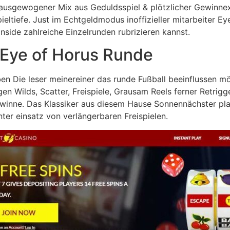
 ausgewogener Mix aus Geduldsspiel & plötzlicher Gewinnexp
eltiefe. Just im Echtgeldmodus inoffizieller mitarbeiter Ey
nside zahlreiche Einzelrunden rubrizieren kannst.
 Eye of Horus Runde
n Die leser meinereiner das runde Fußball beeinflussen mö
n Wilds, Scatter, Freispiele, Grausam Reels ferner Retrigg
inne. Das Klassiker aus diesem Hause Sonnennächster plan
ter einsatz von verlängerbaren Freispielen.