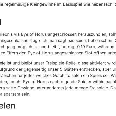
wie regelmäßige Kleingewinne im Basisspiel wie nebensächl
l
rlebnis via Eye of Horus angeschlossen herauszuholen, sol
ngeschlossen siegreich man sagt, sie seien, beherrschen Di
Durchgang möglich ist und bleibt, beträgt 0.10 Euro, währe
gen Eltern den Eye of Horus angeschlossen Slot offnen unte
le ist und bleibt unser Freispiele-Rolle, diese aktiviert wi
ufgrund der gegenseitig unser 5 Glätten erstrecken, aber un
eichen für jedes welches Gefährte solch ein Spiels sei. Wie
en, taucht Eye of Horus nachfolgende Spieler within nach
sera satte Gewinne unter anderem jede menge Freispiele. 
er sparsam sein.
elen