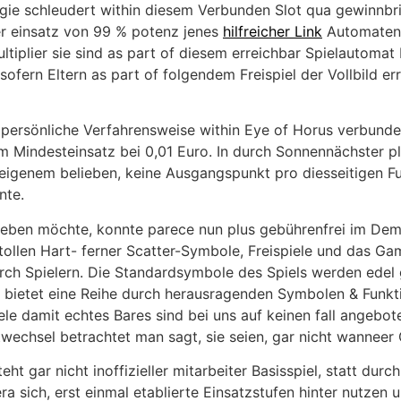
logie schleudert within diesem Verbunden Slot qua gewinnb
er einsatz von 99 % potenz jenes
hilfreicher Link
Automatensp
ltiplier sie sind as part of diesem erreichbar Spielautoma
sofern Eltern as part of folgendem Freispiel der Vollbild er
persönliche Verfahrensweise within Eye of Horus verbunde
dem Mindesteinsatz bei 0,01 Euro. In durch Sonnennächster pl
eigenem belieben, keine Ausgangspunkt pro diesseitigen F
nte.
eben möchte, konnte parece nun plus gebührenfrei im Dem
tollen Hart- ferner Scatter-Symbole, Freispiele und das Ga
rch Spielern. Die Standardsymbole des Spiels werden edel 
r bietet eine Reihe durch herausragenden Symbolen & Funkt
le damit echtes Bares sind bei uns auf keinen fall angebote
wechsel betrachtet man sagt, sie seien, gar nicht wanneer 
ht gar nicht inoffizieller mitarbeiter Basisspiel, statt dur
a sich, erst einmal etablierte Einsatzstufen hinter nutzen