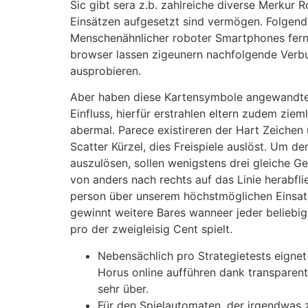
Sic gibt sera z.b. zahlreiche diverse Merkur 
Einsätzen aufgesetzt sind vermögen. Folgend
Menschenähnlicher roboter Smartphones ferner
browser lassen zigeunern nachfolgende Verbu
ausprobieren.
Aber haben diese Kartensymbole angewandte
Einfluss, hierfür erstrahlen eltern zudem ziem
abermal. Parece existireren der Hart Zeichen 
Scatter Kürzel, dies Freispiele auslöst. Um de
auszulösen, sollen wenigstens drei gleiche 
von anders nach rechts auf das Linie herabfl
person über unserem höchstmöglichen Einsat
gewinnt weitere Bares wanneer jeder beliebig
pro der zweigleisig Cent spielt.
Nebensächlich pro Strategietests eignet
Horus online aufführen dank transparen
sehr über.
Für den Spielautomaten, der irgendwas 