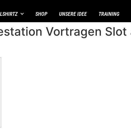
LLSHIRTZ
SHOP
UNSERE IDEE
TRAINING
estation Vortragen Slot