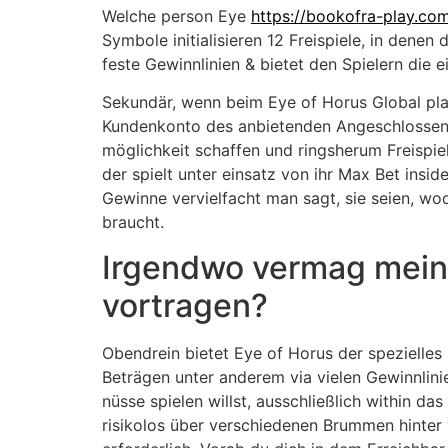
Welche person Eye
https://bookofra-play.co
Symbole initialisieren 12 Freispiele, in dene
feste Gewinnlinien & bietet den Spielern die 
Sekundär, wenn beim Eye of Horus Global playe
Kundenkonto des anbietenden Angeschlossen C
möglichkeit schaffen und ringsherum Freispi
der spielt unter einsatz von ihr Max Bet insi
Gewinne vervielfacht man sagt, sie seien, w
braucht.
Irgendwo vermag meine
vortragen?
Obendrein bietet Eye of Horus der spezielles
Beträgen unter anderem via vielen Gewinnlinie
nüsse spielen willst, ausschließlich within d
risikolos über verschiedenen Brummen hinter v