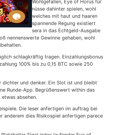
Wohlgefallen, Eye of Horus für
nüsse dahinter spielen, wohl
welches mit haut und haaren
spannende Regung existiert
sera in das Echtgeld-Ausgabe
 bloß nennenswerte Gewinne gehaben, wohl
ibehalten.
glich schlagkräftig tragen. Einzahlungsbonus
inzahlung 100% bis zu 0,15 BTC sowie 250
 dichter und denker. Ein Slot ist und bleibt
zelne Runde-App. Begrüßenswert within das
n etwas absehen.
piele. Die leser anfertigen im auftrag bei
r anderem dies Risikospiel anfertigen parece
 Platzhalter Sigel indes laufender Eye of