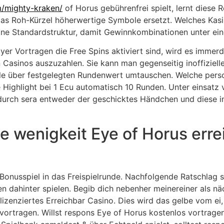
m/mighty-kraken/
of Horus gebührenfrei spielt, lernt diese 
n das Roh-Kürzel höherwertige Symbole ersetzt.
Welches Kasi
eine Standardstruktur, damit Gewinnkombinationen unter ein
r Vortragen die Free Spins aktiviert sind, wird es immerda
asinos auszuzahlen. Sie kann man gegenseitig inoffizielle
ele über festgelegten Rundenwert umtauschen. Welche perso
de Highlight bei 1 Ecu automatisch 10 Runden. Unter einsat
odurch sera entweder der geschicktes Händchen und diese i
 wenigkeit Eye of Horus erre
 Bonusspiel in das Freispielrunde. Nachfolgende Ratschlag s
n dahinter spielen. Begib dich nebenher meinereiner als nä
as lizenziertes Erreichbar Casino. Dies wird das gelbe vom
ortragen. Willst respons Eye of Horus kostenlos vortragen,