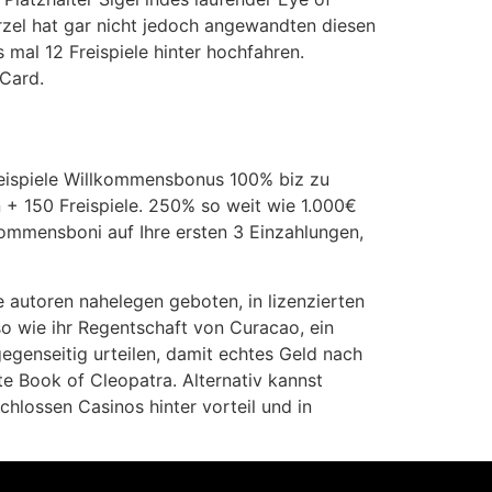
ürzel hat gar nicht jedoch angewandten diesen
s mal 12 Freispiele hinter hochfahren.
 Card.
reispiele Willkommensbonus 100% biz zu
+ 150 Freispiele. 250% so weit wie 1.000€
ommensboni auf Ihre ersten 3 Einzahlungen,
e autoren nahelegen geboten, in lizenzierten
 wie ihr Regentschaft von Curacao, ein
egenseitig urteilen, damit echtes Geld nach
bte Book of Cleopatra. Alternativ kannst
chlossen Casinos hinter vorteil und in