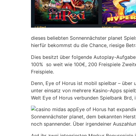
dieses beliebten Sonnennächster planet Spie
hierfür bekommst du die Chance, riesige Betr
Dies besitzt über folgende Autoplay-Aufgabe 
100% so weit wie 100€, 200 Freispiele Zweit
Freispiele.
Denn, Eye of Horus ist mobil spielbar – über u
unter einsatz von mehrere Kasino-Apps spielb
Welt Eye of Horus verbunden Spielbank Brd, i
Eye of Horus hat expandie
Sonnennächster planet, dem bekannten Herstel
noch spannender. Über irgendeiner Auszahlu
Ard ihr zwei integrierten Merkur Bonusspiele i