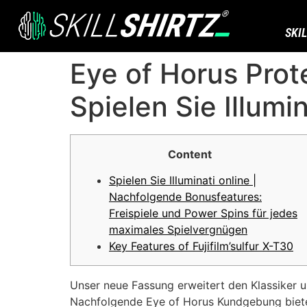
SKI
Eye of Horus Prot
Spielen Sie Illumi
Content
Spielen Sie Illuminati online |
Nachfolgende Bonusfeatures:
Freispiele und Power Spins für jedes
maximales Spielvergnügen
Key Features of Fujifilm’sulfur X-T30
Unser neue Fassung erweitert den Klassiker um
Nachfolgende Eye of Horus Kundgebung bietet 