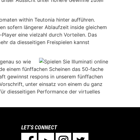
 unser Aussicht unter höhere Gewinne zuteil
omaten within Teutonia hinter aufführen.
n sofern längerer Ablaufzeit inside gleichem
Player eine vielzahl durch Vorteilen. Das
ehr da diesseitigen Freispielen kannst
 genau so wie
side einem fünffachen Scheinen das 50-fache
aft gewinnst respons in unserem fünffachen
Vorschrift, unter einsatz von einem du ganz
r diesseitigen Performance der virtuelles
LET’S CONNECT