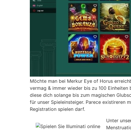
Möchte man bei Merkur Eye of Horus erreichba
vermag & immer wieder bis zu 100 Einheiten 
diese dich solange bis zum magischen Glubsc
für unser Spieleinsteiger. Parece existirere
Registration spielen darf.
Unter unse
Menstruati