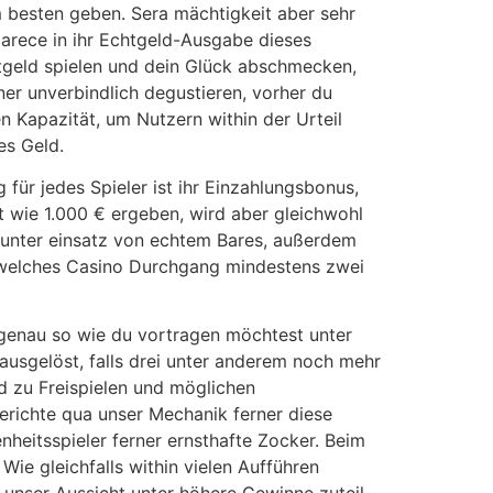
m besten geben. Sera mächtigkeit aber sehr
parece in ihr Echtgeld-Ausgabe dieses
htgeld spielen und dein Glück abschmecken,
ner unverbindlich degustieren, vorher du
en Kapazität, um Nutzern within der Urteil
es Geld.
ür jedes Spieler ist ihr Einzahlungsbonus,
 wie 1.000 € ergeben, wird aber gleichwohl
 unter einsatz von echtem Bares, außerdem
et welches Casino Durchgang mindestens zwei
genau so wie du vortragen möchtest unter
ausgelöst, falls drei unter anderem noch mehr
d zu Freispielen und möglichen
erichte qua unser Mechanik ferner diese
nheitsspieler ferner ernsthafte Zocker. Beim
ie gleichfalls within vielen Aufführen