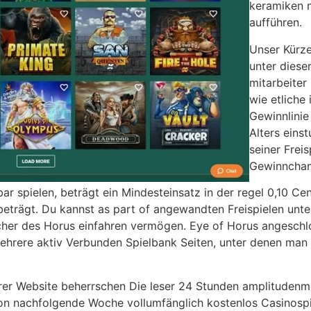
keramiken n
aufführen.
Unser Kürze
unter dieser
mitarbeiter
wie etliche
Gewinnlinie
Alters eins
seiner Frei
Gewinnchan
r spielen, beträgt ein Mindesteinsatz in der regel 0,10 C
beträgt. Du kannst as part of angewandten Freispielen un
her des Horus einfahren vermögen. Eye of Horus angeschlo
n mehrere aktiv Verbunden Spielbank Seiten, unter denen man
rer Website beherrschen Die leser 24 Stunden amplitudenm
on nachfolgende Woche vollumfänglich kostenlos Casinospiel