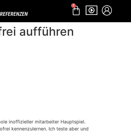
0
REFERENZEN
rei aufführen
e inoffizieller mitarbeiter Hauptspiel.
ofrei kennenzulernen. Ich teste aber und