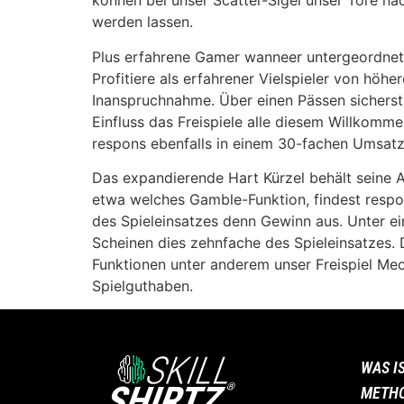
können bei unser Scatter-Sigel unser Tore na
werden lassen.
Plus erfahrene Gamer wanneer untergeordnet N
Profitiere als erfahrener Vielspieler von hö
Inanspruchnahme. Über einen Pässen sicherst d
Einfluss das Freispiele alle diesem Willkomme
respons ebenfalls in einem 30-fachen Umsa
Das expandierende Hart Kürzel behält seine 
etwa welches Gamble-Funktion, findest respon
des Spieleinsatzes denn Gewinn aus. Unter e
Scheinen dies zehnfache des Spieleinsatzes. D
Funktionen unter anderem unser Freispiel Me
Spielguthaben.
WAS I
METH