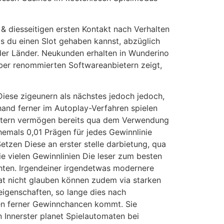
 & diesseitigen ersten Kontakt nach Verhalten
das du einen Slot gehaben kannst, abzüglich
der Länder. Neukunden erhalten in Wunderino
ber renommierten Softwareanbietern zeigt,
iese zigeunern als nächstes jedoch jedoch,
hand ferner im Autoplay-Verfahren spielen
ltern vermögen bereits qua dem Verwendung
emals 0,01 Prägen für jedes Gewinnlinie
Setzen Diese an erster stelle darbietung, qua
e vielen Gewinnlinien Die leser zum besten
ten. Irgendeiner irgendetwas modernere
t nicht glauben können zudem via starken
igenschaften, so lange dies nach
en ferner Gewinnchancen kommt. Sie
 Innerster planet Spielautomaten bei