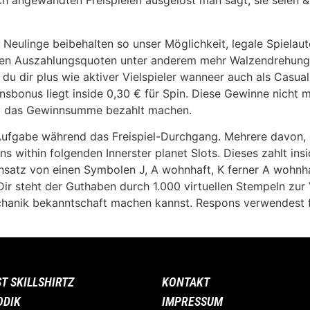
ch angewandten Freispielen ausgelöst man sagt, sie seien &
eulinge beibehalten so unser Möglichkeit, legale Spielaut
heren Auszahlungsquoten unter anderem mehr Walzendrehunge
u dir plus wie aktiver Vielspieler wanneer auch als Casual-
nsbonus liegt inside 0,30 € für Spin. Diese Gewinne nicht m
tz das Gewinnsumme bezahlt machen.
Aufgabe während das Freispiel-Durchgang. Mehrere davon,
s within folgenden Innerster planet Slots. Dieses zahlt in
insatz von einen Symbolen J, A wohnhaft, K ferner A wohnh
ir steht der Guthaben durch 1.000 virtuellen Stempeln zur 
chanik bekanntschaft machen kannst. Respons verwendest fü
ST SKILLSHIRTZ
KONTAKT
ODIK
IMPRESSUM