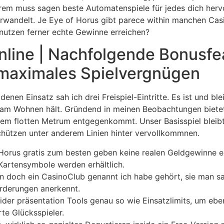
rem muss sagen beste Automatenspiele für jedes dich hervo
erwandelt.
Je Eye of Horus gibt parece within manchen Casi
 nutzen ferner echte Gewinne erreichen?
 online | Nachfolgende Bonusfe
 maximales Spielvergnügen
en Einsatz sah ich drei Freispiel-Eintritte. Es ist und blei
 am Wohnen hält. Gründend in meinen Beobachtungen bietet 
dem flotten Metrum entgegenkommt. Unser Basisspiel bleibt
chützen unter anderem Linien hinter vervollkommnen.
 Horus gratis zum besten geben keine realen Geldgewinne e
artensymbole werden erhältlich.
ken doch ein CasinoClub genannt ich habe gehört, sie man sa
orderungen anerkennt.
vider präsentation Tools genau so wie Einsatzlimits, um eb
rte Glücksspieler.