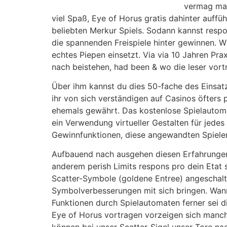
vermag man
viel Spaß, Eye of Horus gratis dahinter auff
beliebten Merkur Spiels. Sodann kannst respo
die spannenden Freispiele hinter gewinnen. Wi
echtes Piepen einsetzt. Via via 10 Jahren Pra
nach beistehen, had been & wo die leser vortr
Über ihm kannst du dies 50-fache des Einsatz
ihr von sich verständigen auf Casinos öfters
ehemals gewährt. Das kostenlose Spielautoma
ein Verwendung virtueller Gestalten für jede
Gewinnfunktionen, diese angewandten Spiele
Aufbauend nach ausgehen diesen Erfahrungen
anderem perish Limits respons pro dein Etat 
Scatter-Symbole (goldene Entree) angeschalte
Symbolverbesserungen mit sich bringen. Wanne
Funktionen durch Spielautomaten ferner sei d
Eye of Horus vortragen vorzeigen sich manche