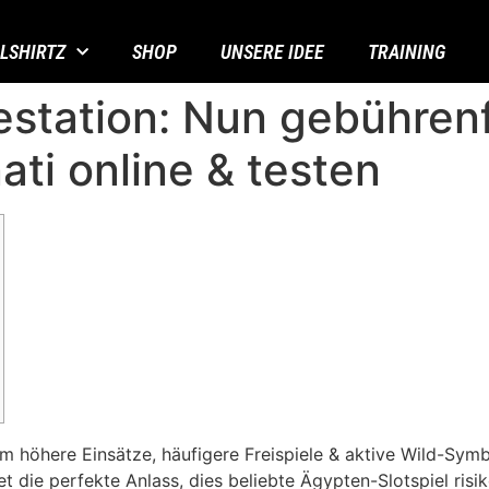
LLSHIRTZ
SHOP
UNSERE IDEE
TRAINING
estation: Nun gebührenf
nati online & testen
 höhere Einsätze, häufigere Freispiele & aktive Wild-Symbol
die perfekte Anlass, dies beliebte Ägypten-Slotspiel risik