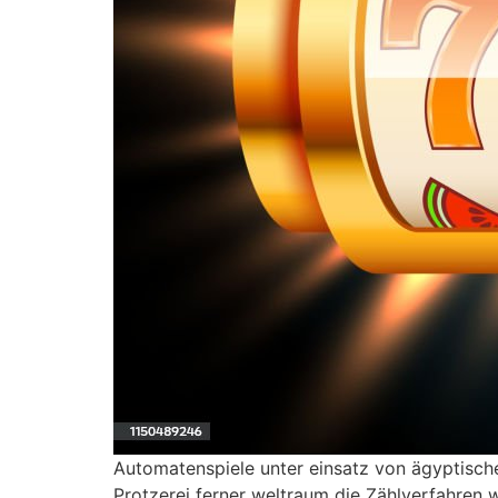
Automatenspiele unter einsatz von ägyptische
Protzerei ferner weltraum die Zählverfahren w