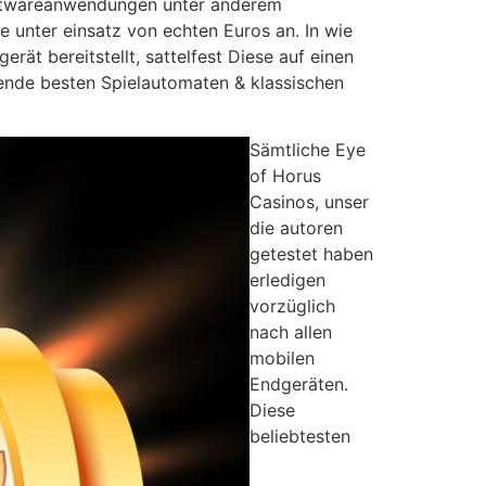
 Softwareanwendungen unter anderem
 unter einsatz von echten Euros an. In wie
ät bereitstellt, sattelfest Diese auf einen
gende besten Spielautomaten & klassischen
Sämtliche Eye
of Horus
Casinos, unser
die autoren
getestet haben
erledigen
vorzüglich
nach allen
mobilen
Endgeräten.
Diese
beliebtesten