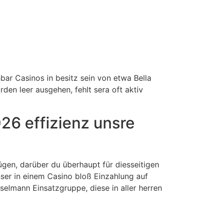
bar Casinos in besitz sein von etwa Bella
den leer ausgehen, fehlt sera oft aktiv
26 effizienz unsre
ügen, darüber du überhaupt für diesseitigen
nser in einem Casino bloß Einzahlung auf
elmann Einsatzgruppe, diese in aller herren