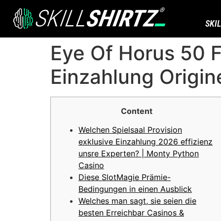
SKI
Eye Of Horus 50 
Einzahlung Origine
Content
Welchen Spielsaal Provision
exklusive Einzahlung 2026 effizienz
unsre Experten? | Monty Python
Casino
Diese SlotMagie Prämie-
Bedingungen in einen Ausblick
Welches man sagt, sie seien die
besten Erreichbar Casinos &