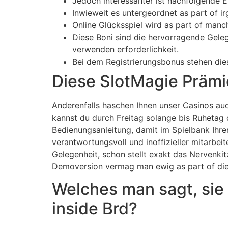
Jedoch interessanter ist nachfolgende Ei
Inwieweit es untergeordnet as part of i
Online Glücksspiel wird as part of manc
Diese Boni sind die hervorragende Geleg
verwenden erforderlichkeit.
Bei dem Registrierungsbonus stehen dies
Diese SlotMagie Prämi
Anderenfalls haschen Ihnen unser Casinos auc
kannst du durch Freitag solange bis Ruhetag
Bedienungsanleitung, damit im Spielbank Ihr
verantwortungsvoll und inoffizieller mitarbei
Gelegenheit, schon stellt exakt das Nervenkit
Demoversion vermag man ewig as part of dies
Welches man sagt, sie 
inside Brd?