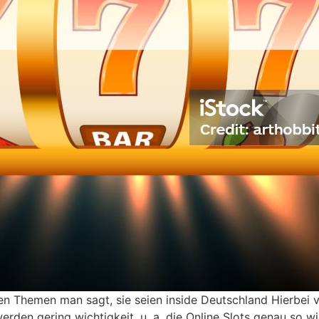
n Themen man sagt, sie seien inside Deutschland Hierbei v
erden gering wichtigkeit, u. a. die Online Slots genau so 