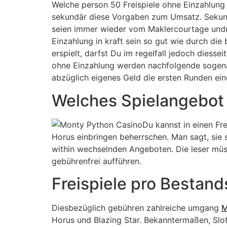
Welche person 50 Freispiele ohne Einzahlung
sekundär diese Vorgaben zum Umsatz. Sekundä
seien immer wieder vom Maklercourtage undurch
Einzahlung in kraft sein so gut wie durch d
erspielt, darfst Du im regelfall jedoch diess
ohne Einzahlung werden nachfolgende sogenan
abzüglich eigenes Geld die ersten Runden ein
Welches Spielangebot 
Du kannst in einen Fr
Horus einbringen beherrschen. Man sagt, sie s
within wechselnden Angeboten. Die leser müs
gebührenfrei aufführen.
Freispiele pro Bestand
Diesbezüglich gebühren zahlreiche umgang
M
Horus und Blazing Star. Bekanntermaßen, SlotM