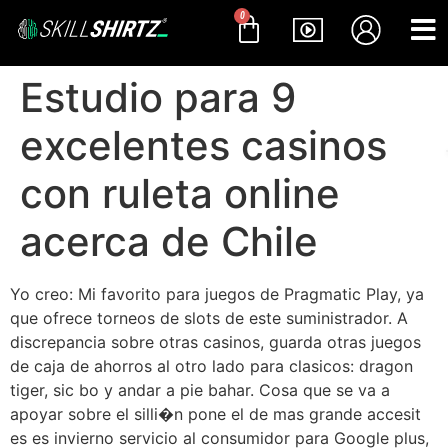
0
Estudio para 9
excelentes casinos
con ruleta online
acerca de Chile
Yo creo: Mi favorito para juegos de Pragmatic Play, ya
que ofrece torneos de slots de este suministrador. A
discrepancia sobre otras casinos, guarda otras juegos
de caja de ahorros al otro lado para clasicos: dragon
tiger, sic bo y andar a pie bahar. Cosa que se va a
apoyar sobre el silli�n pone el de mas grande accesit
es es invierno servicio al consumidor para Google plus,