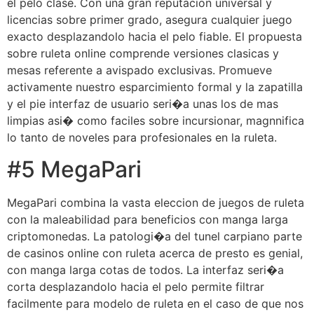
el pelo clase. Con una gran reputacion universal y
licencias sobre primer grado, asegura cualquier juego
exacto desplazandolo hacia el pelo fiable. El propuesta
sobre ruleta online comprende versiones clasicas y
mesas referente a avispado exclusivas. Promueve
activamente nuestro esparcimiento formal y la zapatilla
y el pie interfaz de usuario seri�a unas los de mas
limpias asi� como faciles sobre incursionar, magnnifica
lo tanto de noveles para profesionales en la ruleta.
#5 MegaPari
MegaPari combina la vasta eleccion de juegos de ruleta
con la maleabilidad para beneficios con manga larga
criptomonedas. La patologi�a del tunel carpiano parte
de casinos online con ruleta acerca de presto es genial,
con manga larga cotas de todos. La interfaz seri�a
corta desplazandolo hacia el pelo permite filtrar
facilmente para modelo de ruleta en el caso de que nos