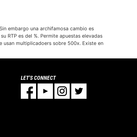
n. Sin embargo una archifamosa cambio es
 su RTP es del %. Permite apuestas elevadas
e usan multiplicadoers sobre 500x. Existe en
LET’S CONNECT