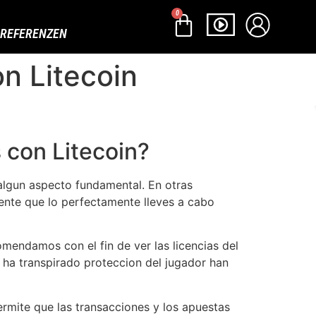
0
REFERENZEN
on Litecoin
 con Litecoin?
 algun aspecto fundamental. En otras
mente que lo perfectamente lleves a cabo
mendamos con el fin de ver las licencias del
 ha transpirado proteccion del jugador han
rmite que las transacciones y los apuestas