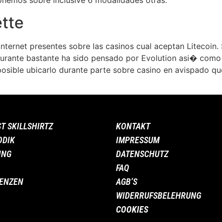
ponemos sobre inclusive 6 modalidades otras.
ette
 internet presentes sobre las casinos cual aceptan Litecoi
 durante bastante ha sido pensado por Evolution asi� como
posible ubicarlo durante parte sobre casino en avispado qu
ST SKILLSHIRTZ
KONTAKT
ODIK
IMPRESSUM
ING
DATENSCHUTZ
FAQ
ENZEN
AGB’S
WIDERRUFSBELEHRUNG
COOKIES