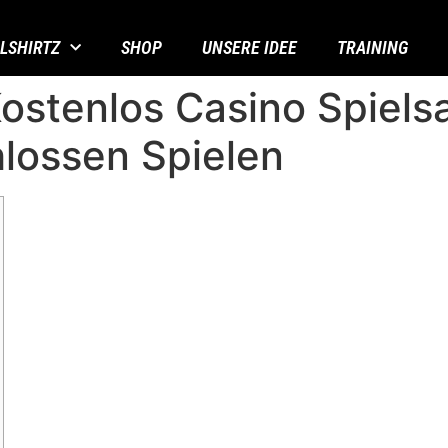
LLSHIRTZ
SHOP
UNSERE IDEE
TRAINING
ostenlos Casino Spiels
lossen Spielen