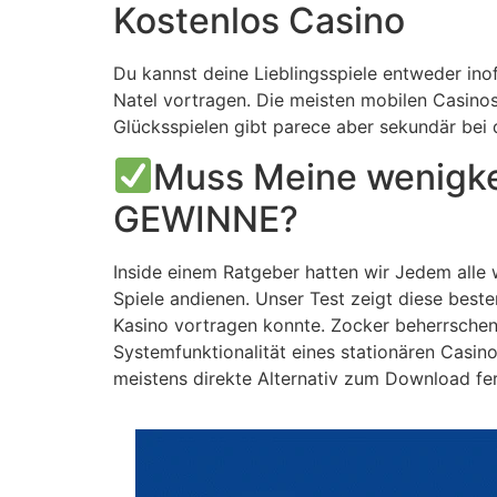
Kostenlos Casino
Du kannst deine Lieblingsspiele entweder in
Natel vortragen. Die meisten mobilen Casinos
Glücksspielen gibt parece aber sekundär bei 
Muss Meine wenigke
GEWINNE?
Inside einem Ratgeber hatten wir Jedem alle
Spiele andienen. Unser Test zeigt diese best
Kasino vortragen konnte. Zocker beherrschen
Systemfunktionalität eines stationären Casino
meistens direkte Alternativ zum Download fe