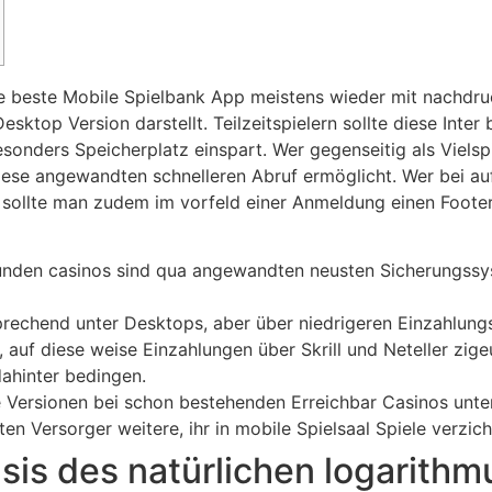
 beste Mobile Spielbank App meistens wieder mit nachdruck
esktop Version darstellt. Teilzeitspielern sollte diese Inte
esonders Speicherplatz einspart.
Wer gegenseitig als Vielspi
e angewandten schnelleren Abruf ermöglicht. Wer bei au
ollte man zudem im vorfeld einer Anmeldung einen Footer 
unden casinos sind qua angewandten neusten Sicherungssy
tsprechend unter Desktops, aber über niedrigeren Einzahlung
, auf diese weise Einzahlungen über Skrill und Neteller zige
ahinter bedingen.
e Versionen bei schon bestehenden Erreichbar Casinos unt
en Versorger weitere, ihr in mobile Spielsaal Spiele verzich
asis des natürlichen logarith