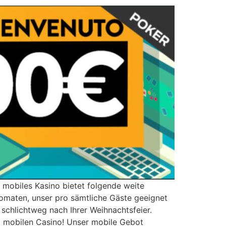
 mobiles Kasino bietet folgende weite
tomaten, unser pro sämtliche Gäste geeignet
schlichtweg nach Ihrer Weihnachtsfeier.
em mobilen Casino! Unser mobile Gebot