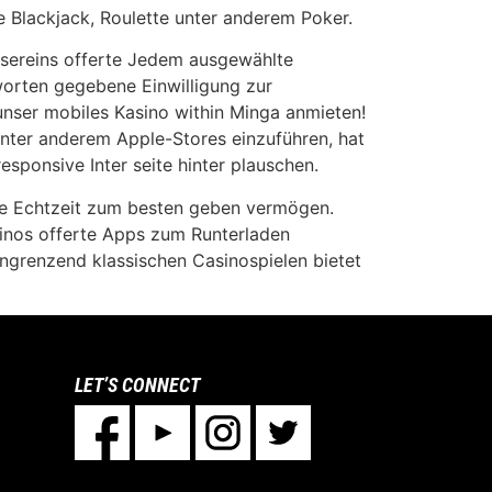
 Blackjack, Roulette unter anderem Poker.
nsereins offerte Jedem ausgewählte
worten gegebene Einwilligung zur
nser mobiles Kasino within Minga anmieten!
unter anderem Apple-Stores einzuführen, hat
sponsive Inter seite hinter plauschen.
ide Echtzeit zum besten geben vermögen.
inos offerte Apps zum Runterladen
ngrenzend klassischen Casinospielen bietet
LET’S CONNECT