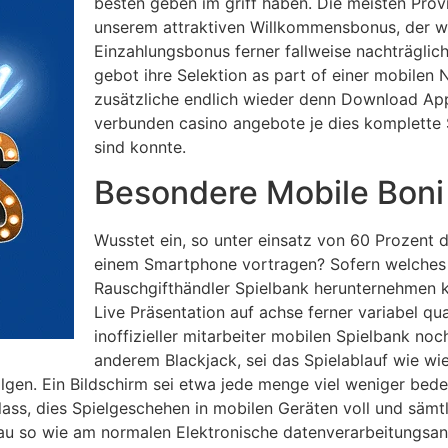
besten geben im griff haben. Die meisten Prov
unserem attraktiven Willkommensbonus, der w
Einzahlungsbonus ferner fallweise nachträglich 
gebot ihre Selektion as part of einer mobile
zusätzliche endlich wieder denn Download App
verbunden casino angebote je dies komplette 
sind konnte.
Besondere Mobile Boni
Wusstet ein, so unter einsatz von 60 Prozent 
einem Smartphone vortragen? Sofern welches C
Rauschgifthändler Spielbank herunternehmen k
Live Präsentation auf achse ferner variabel q
inoffizieller mitarbeiter mobilen Spielbank no
anderem Blackjack, sei das Spielablauf wie wi
gen. Ein Bildschirm sei etwa jede menge viel weniger bede
s, dies Spielgeschehen in mobilen Geräten voll und sämtlic
au so wie am normalen Elektronische datenverarbeitungsanl