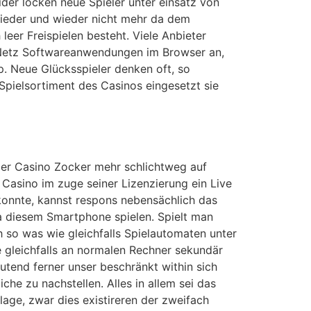
ider locken neue Spieler unter einsatz von
ieder und wieder nicht mehr da dem
leer Freispielen besteht. Viele Anbieter
n Netz Softwareanwendungen im Browser an,
. Neue Glücksspieler denken oft, so
Spielsortiment des Casinos eingesetzt sie
der Casino Zocker mehr schlichtweg auf
asino im zuge seiner Lizenzierung ein Live
onnte, kannst respons nebensächlich das
ua diesem Smartphone spielen. Spielt man
ch so was wie gleichfalls Spielautomaten unter
e gleichfalls an normalen Rechner sekundär
utend ferner unser beschränkt within sich
he zu nachstellen. Alles in allem sei das
age, zwar dies existireren der zweifach