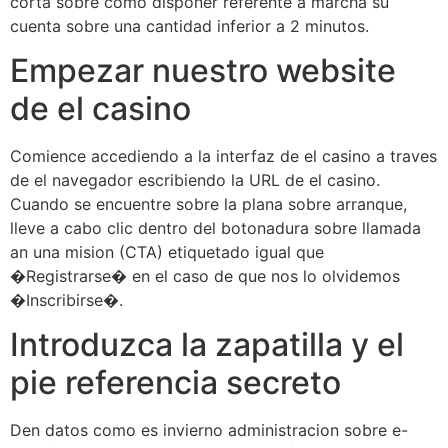
corta sobre como disponer referente a marcha su
cuenta sobre una cantidad inferior a 2 minutos.
Empezar nuestro website
de el casino
Comience accediendo a la interfaz de el casino a traves
de el navegador escribiendo la URL de el casino.
Cuando se encuentre sobre la plana sobre arranque,
lleve a cabo clic dentro del botonadura sobre llamada
an una mision (CTA) etiquetado igual que
�Registrarse� en el caso de que nos lo olvidemos
�Inscribirse�.
Introduzca la zapatilla y el
pie referencia secreto
Den datos como es invierno administracion sobre e-