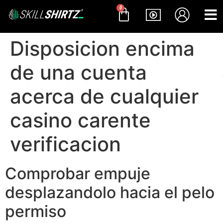
0
Disposicion encima
de una cuenta
acerca de cualquier
casino carente
verificacion
Comprobar empuje
desplazandolo hacia el pelo
permiso