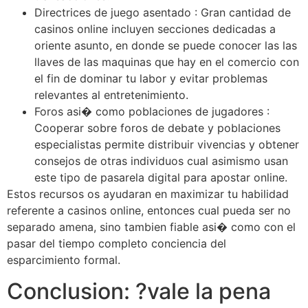
Directrices de juego asentado : Gran cantidad de
casinos online incluyen secciones dedicadas a
oriente asunto, en donde se puede conocer las las
llaves de las maquinas que hay en el comercio con
el fin de dominar tu labor y evitar problemas
relevantes al entretenimiento.
Foros asi� como poblaciones de jugadores :
Cooperar sobre foros de debate y poblaciones
especialistas permite distribuir vivencias y obtener
consejos de otras individuos cual asimismo usan
este tipo de pasarela digital para apostar online.
Estos recursos os ayudaran en maximizar tu habilidad
referente a casinos online, entonces cual pueda ser no
separado amena, sino tambien fiable asi� como con el
pasar del tiempo completo conciencia del
esparcimiento formal.
Conclusion: ?vale la pena