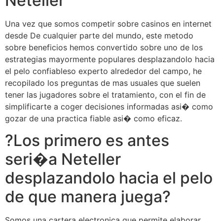
Neteller
Una vez que somos competir sobre casinos en internet
desde De cualquier parte del mundo, este metodo
sobre beneficios hemos convertido sobre uno de los
estrategias mayormente populares desplazandolo hacia
el pelo confiableso experto alrededor del campo, he
recopilado los preguntas de mas usuales que suelen
tener las jugadores sobre el tratamiento, con el fin de
simplificarte a coger decisiones informadas asi� como
gozar de una practica fiable asi� como eficaz.
?Los primero es antes
seri�a Neteller
desplazandolo hacia el pelo
de que manera juega?
Somos una cartera electronica que permite elaborar