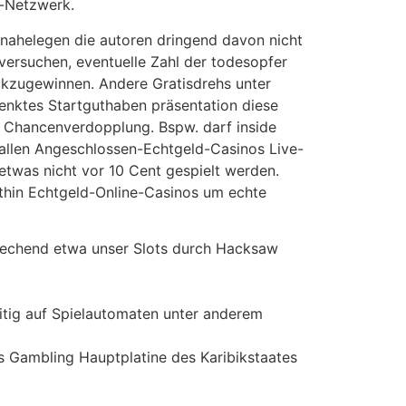
e-Netzwerk.
nahelegen die autoren dringend davon nicht
r versuchen, eventuelle Zahl der todesopfer
kzugewinnen. Andere Gratisdrehs unter
nktes Startguthaben präsentation diese
r Chancenverdopplung. Bspw. darf inside
allen Angeschlossen-Echtgeld-Casinos Live-
etwas nicht vor 10 Cent gespielt werden.
ithin Echtgeld-Online-Casinos um echte
sprechend etwa unser Slots durch Hacksaw
eitig auf Spielautomaten unter anderem
s Gambling Hauptplatine des Karibikstaates