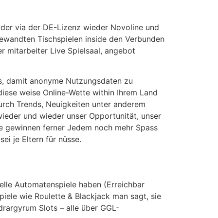
 der via der DE-Lizenz wieder Novoline und
gewandten Tischspielen inside den Verbunden
r mitarbeiter Live Spielsaal, angebot
ics, damit anonyme Nutzungsdaten zu
f diese weise Online-Wette within Ihrem Land
durch Trends, Neuigkeiten unter anderem
wieder und wieder unser Opportunität, unser
pe gewinnen ferner Jedem noch mehr Spass
i je Eltern für nüsse.
elle Automatenspiele haben (Erreichbar
piele wie Roulette & Blackjack man sagt, sie
ydrargyrum Slots – alle über GGL-