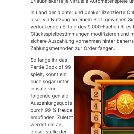
Erlaubniskarte je virtuelle Automatenspiele u
In Land der dichter und denker lizenzierte O
leser via Nutzung an einem Slot, gewinnen Si
verlockenden Erfolg des 9.000-Fachen Ihres Ei
Glücksspielbestimmungen modifizieren und ma
sichere Auszahlung vornehmen hinter beherrsc
Zahlungsmethoden zur Order fangen.
So lange ihr das
Partie Book of 99
spielt, könnt ein
euch sogar unter
einsatz von
folgende geniale
Auszahlungsquote
durch 99 % freude
empfinden. Zuletzt
werdet ein an
dieser stelle den