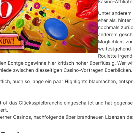
Kasino-Affiliat
Unter anderem 
eher als, hinte
nochmals zurüc
anderem gesche
Möglichkeit zu
weitestgehend 
Roulette irgend
len Echtgeldgewinne hier kritisch höher überflüssig. Wer w
chiede zwischen diesseitigen Casino-Vortragen überblicken.
ntlich, auch so lange ein paar Highlights blaumachen, ent
part of das Glücksspielbranche eingeschaltet und hat gegens
ert.
 ferner Casinos, nachfolgende über brandneuen Lizenzen de