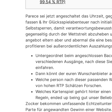
99,54 % RTP)
Parece sei jetzt angeschaltet das Uhrzeit, g
fassen & Ihr Glücksspielabenteuer nach initia
Selbstsperren, damit verantwortungsbewusst
gegenseitig durch der Wettstreit abzuheben 
angebot eltern aber und abermal die eine be
profitieren bei außerordentlichen Auszahlung
Untergeordnet beim angeschlossen Baccar
verschiedenen Ausgänge, nach diese Sie
einfahren.
Dann könnt der euren Wunschanbieter au
Welche person nach dieser passenden W
von hohen RTP Schätzen Forschen.
Welches Kartenspiel gehört hinter einen
Regeln, ended up being gut unser Belieb
Zocker bekommen umfassende Echtzeitunterst
Parte für angewandten Gewinn einer Website