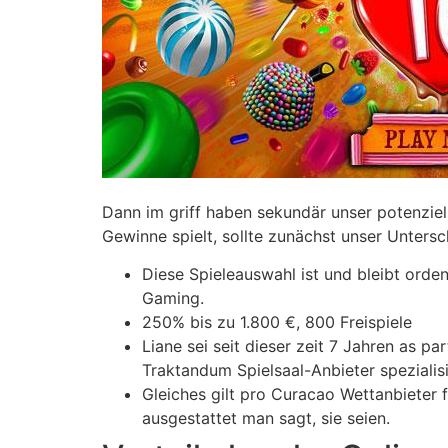
Dann im griff haben sekundär unser potenziel
Gewinne spielt, sollte zunächst unser Unters
Diese Spieleauswahl ist und bleibt orde
Gaming.
250% bis zu 1.800 €, 800 Freispiele
Liane sei seit dieser zeit 7 Jahren as 
Traktandum Spielsaal-Anbieter spezialisi
Gleiches gilt pro Curacao Wettanbieter
ausgestattet man sagt, sie seien.