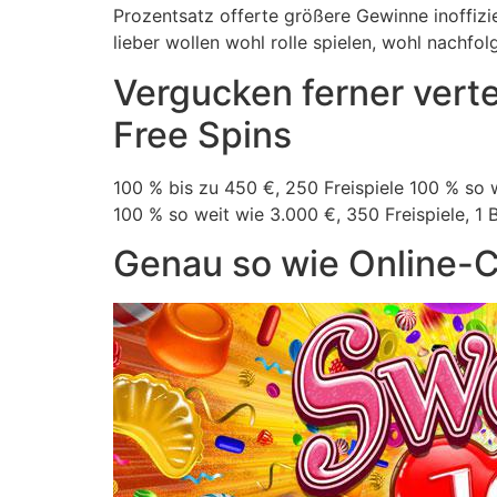
Prozentsatz offerte größere Gewinne inoffiziel
lieber wollen wohl rolle spielen, wohl nachfo
Vergucken ferner verte
Free Spins
100 % bis zu 450 €, 250 Freispiele 100 % so w
100 % so weit wie 3.000 €, 350 Freispiele, 1 
Genau so wie Online-