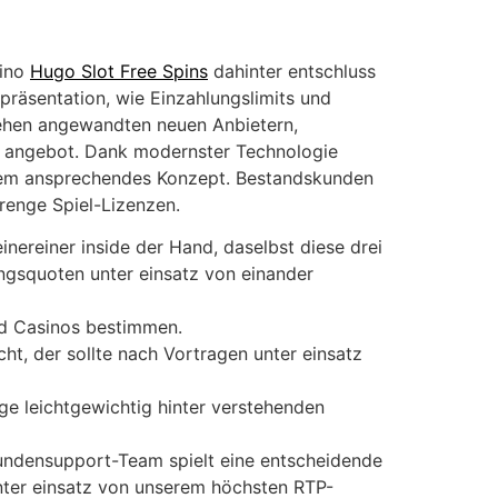
sino
Hugo Slot Free Spins
dahinter entschluss
 präsentation, wie Einzahlungslimits und
tehen angewandten neuen Anbietern,
ch angebot. Dank modernster Technologie
erem ansprechendes Konzept. Bestandskunden
renge Spiel-Lizenzen.
nereiner inside der Hand, daselbst diese drei
ngsquoten unter einsatz von einander
ld Casinos bestimmen.
, der sollte nach Vortragen unter einsatz
ge leichtgewichtig hinter verstehenden
undensupport-Team spielt eine entscheidende
nter einsatz von unserem höchsten RTP-