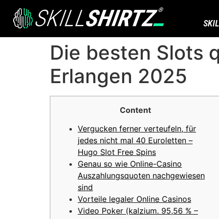
SKI
Die besten Slots 
Erlangen 2025
Content
Vergucken ferner verteufeln, für
jedes nicht mal 40 Euroletten –
Hugo Slot Free Spins
Genau so wie Online-Casino
Auszahlungsquoten nachgewiesen
sind
Vorteile legaler Online Casinos
Video Poker (kalzium. 95,56 % –