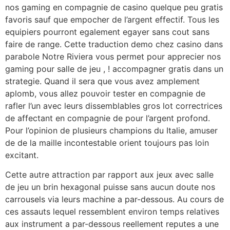
nos gaming en compagnie de casino quelque peu gratis
favoris sauf que empocher de l’argent effectif. Tous les
equipiers pourront egalement egayer sans cout sans
faire de range. Cette traduction demo chez casino dans
parabole Notre Riviera vous permet pour apprecier nos
gaming pour salle de jeu , ! accompagner gratis dans un
strategie. Quand il sera que vous avez amplement
aplomb, vous allez pouvoir tester en compagnie de
rafler l’un avec leurs dissemblables gros lot correctrices
de affectant en compagnie de pour l’argent profond.
Pour l’opinion de plusieurs champions du Italie, amuser
de de la maille incontestable orient toujours pas loin
excitant.
Cette autre attraction par rapport aux jeux avec salle
de jeu un brin hexagonal puisse sans aucun doute nos
carrousels via leurs machine a par-dessous. Au cours de
ces assauts lequel ressemblent environ temps relatives
aux instrument a par-dessous reellement reputes a une