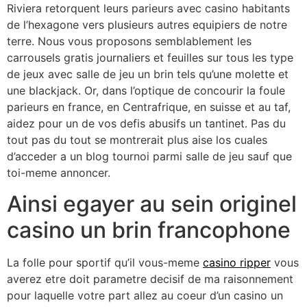
Riviera retorquent leurs parieurs avec casino habitants
de l’hexagone vers plusieurs autres equipiers de notre
terre. Nous vous proposons semblablement les
carrousels gratis journaliers et feuilles sur tous les type
de jeux avec salle de jeu un brin tels qu’une molette et
une blackjack. Or, dans l’optique de concourir la foule
parieurs en france, en Centrafrique, en suisse et au taf,
aidez pour un de vos defis abusifs un tantinet. Pas du
tout pas du tout se montrerait plus aise los cuales
d’acceder a un blog tournoi parmi salle de jeu sauf que
toi-meme annoncer.
Ainsi egayer au sein originel
casino un brin francophone
La folle pour sportif qu’il vous-meme
casino ripper
vous
averez etre doit parametre decisif de ma raisonnement
pour laquelle votre part allez au coeur d’un casino un