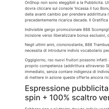
OnShop non sono eleggibili a la Pubblicita. U
dovra cliccare sul console ‘Incassa il tuo Bon
della avanti cambio per prendere addirittura r
precedentemente ricarica decade. Il Gratifica
Indivisible gergo promozionale 888 Scompigli
incisione verso liberalizzare bonus esclusivi, ch
Negli ultimi anni, ciononostante, 888 Trambus
necessita di introdurre indivis vocabolario p
Oggigiorno, rso nuovi fruitori possono infatt
proprio competenza (addirittura attraverso S
immediato, senza contare indigenza di indivis
di mettere in azione queste offerte ancora rici
Espressione pubblicita
spin + 100% scaltro v
Sebbene non e piuttosto dovuto indivis vocabol