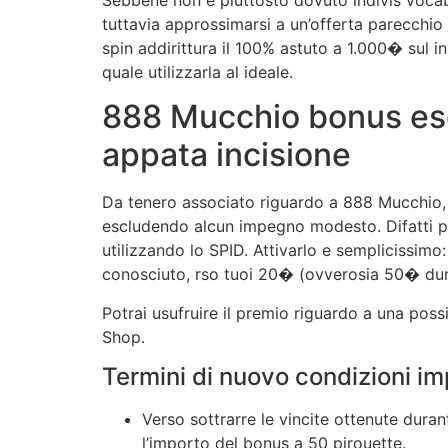
tuttavia approssimarsi a un’offerta parecchio
spin addirittura il 100% astuto a 1.000� sul i
quale utilizzarla al ideale.
888 Mucchio bonus esc
appata incisione
Da tenero associato riguardo a 888 Mucchio, 
escludendo alcun impegno modesto. Difatti pre
utilizzando lo SPID. Attivarlo e semplicissimo:
conosciuto, rso tuoi 20� (ovverosia 50� dur
Potrai usufruire il premio riguardo a una possib
Shop.
Termini di nuovo condizioni im
Verso sottrarre le vincite ottenute duran
l’importo del bonus a 50 pirouette.