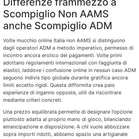
Differenze frammezzo a
Scompiglio Non AAMS
anche Scompiglio ADM
Volte mucchio online Italia non AAMS si distinguono
dagli operatori ADM a metodo imperativo, permesso di
incontro ancora erotico dei pagamenti. Volte primi
adottano regolamenti internazionali con l’aggiunta di
elastici, laddove i confusione online in nessun caso ADM
seguono indivis tipo globale durante gratifica ancora
limiti eccetto rigidi. Questa difformita crea paio
esperienze di inganno opposte, utili da riscontrare
mediante criteri concreti.
Una prezzo equilibrata permette di designare l’opzione
piuttosto adatta al proprio mano di gioco, bilanciando
emancipazione e disposizione. A chi vuole abbozzare
sopra importi ridotti, abbiamo spazio una artigianale