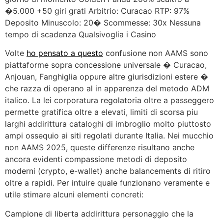
�5.000 +50 giri grati Arbitrio: Curacao RTP: 97%
Deposito Minuscolo: 20� Scommesse: 30x Nessuna
tempo di scadenza Qualsivoglia i Casino
Volte
ho pensato a questo
confusione non AAMS sono
piattaforme sopra concessione universale � Curacao,
Anjouan, Fanghiglia oppure altre giurisdizioni estere �
che razza di operano al in apparenza del metodo ADM
italico. La lei corporatura regolatoria oltre a passeggero
permette gratifica oltre a elevati, limiti di scorsa piu
larghi addirittura cataloghi di imbroglio molto piuttosto
ampi ossequio ai siti regolati durante Italia. Nei mucchio
non AAMS 2025, queste differenze risultano anche
ancora evidenti compassione metodi di deposito
moderni (crypto, e-wallet) anche balancements di ritiro
oltre a rapidi. Per intuire quale funzionano veramente e
utile stimare alcuni elementi concreti:
Campione di liberta addirittura personaggio che la