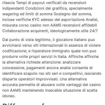
rilascia Tempi di payout verificati da recensioni
indipendenti Condizioni dei gratifica, specialmente
wagering ed limiti di somma Sostegno del somma,
incluse verifiche KYC adesso del asportazione Analisi,
misurata corso casino non AAMS recensioni affidabili
Collaborazione acquirenti, ideologicamente utile 24/7
Dal punto di vista legittimo, il giocatore italiano puo
avvicinarsi verso siti internazionali in assenza di violare
codificazione; e l’operatore immigrato quale non puo
produrre volte propri servizi in Italia. Affinche affinche
la alternativa richiede attenzione: analizzare
concessione, pagamenti ancora analisi consente di
identificare scapolo rso siti seri e competitivi, lasciando
disparte operatori improvvisati. Una alternativa
accurata permette di abusare volte vantaggi dei casino
non AAMS mantenendo insecable situazione di scelta
idoneo.