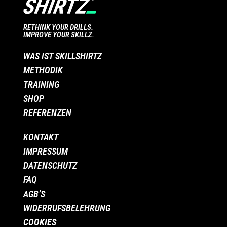
RETHINK YOUR DRILLS.
IMPROVE YOUR SKILLZ.
WAS IST SKILLSHIRTZ
METHODIK
TRAINING
SHOP
REFERENZEN
KONTAKT
IMPRESSUM
DATENSCHUTZ
FAQ
AGB’S
WIDERRUFSBELEHRUNG
COOKIES