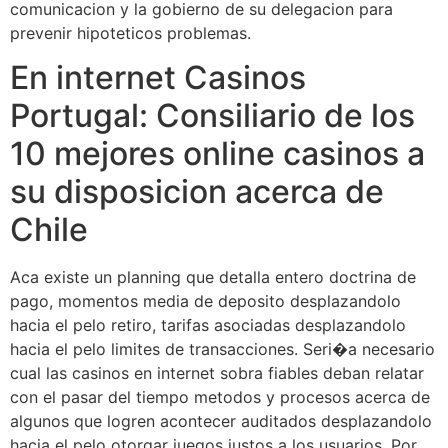
comunicacion y la gobierno de su delegacion para
prevenir hipoteticos problemas.
En internet Casinos
Portugal: Consiliario de los
10 mejores online casinos a
su disposicion acerca de
Chile
Aca existe un planning que detalla entero doctrina de
pago, momentos media de deposito desplazandolo
hacia el pelo retiro, tarifas asociadas desplazandolo
hacia el pelo limites de transacciones. Seri�a necesario
cual las casinos en internet sobra fiables deban relatar
con el pasar del tiempo metodos y procesos acerca de
algunos que logren acontecer auditados desplazandolo
hacia el pelo otorgar juegos justos a los usuarios. Por