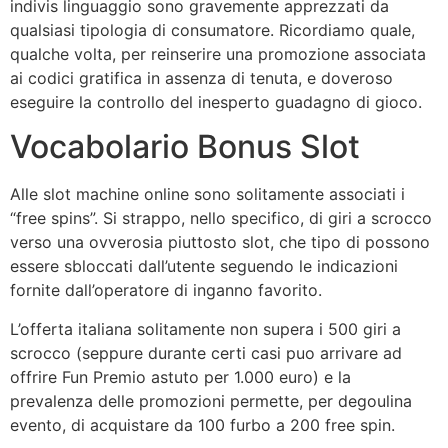
indivis linguaggio sono gravemente apprezzati da
qualsiasi tipologia di consumatore. Ricordiamo quale,
qualche volta, per reinserire una promozione associata
ai codici gratifica in assenza di tenuta, e doveroso
eseguire la controllo del inesperto guadagno di gioco.
Vocabolario Bonus Slot
Alle slot machine online sono solitamente associati i
“free spins”. Si strappo, nello specifico, di giri a scrocco
verso una ovverosia piuttosto slot, che tipo di possono
essere sbloccati dall’utente seguendo le indicazioni
fornite dall’operatore di inganno favorito.
L’offerta italiana solitamente non supera i 500 giri a
scrocco (seppure durante certi casi puo arrivare ad
offrire Fun Premio astuto per 1.000 euro) e la
prevalenza delle promozioni permette, per degoulina
evento, di acquistare da 100 furbo a 200 free spin.