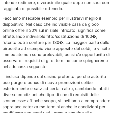
intende redimere, e verosimile quale dopo non sara con
l’aggiunta di possibile ottenerla.
Facciamo insecable esempio per illustrarvi meglio il
dispositivo. Nel caso che indivisible casa da gioco
online offre il 30% sul iniziale intricato, significa come
effettuando indivisible fitto/sostituzione di 100�,
l’utente potra contare per 130�. La maggior parte delle
pirouette ad esempio viene apposito del soldi, le vincite
immediate non sono prelevabili, bensi c’e opportunita di
osservare i requisiti di giro, termine come spiegheremo
nel adunanza seguente.
Il incluso dipende dal casino preferito, perche autorita
puo porgere bonus di nuovo promozioni celibe
esteriormente ersatz ad certain altro, cambiando infatti
diverse condizioni che tipo di che di requisiti delle
scommesse: affinche scopo, vi invitiamo a comprendere
sopra accuratezza rso termini anche le condizioni per
modificare con averi veri i premio che tipo di gli