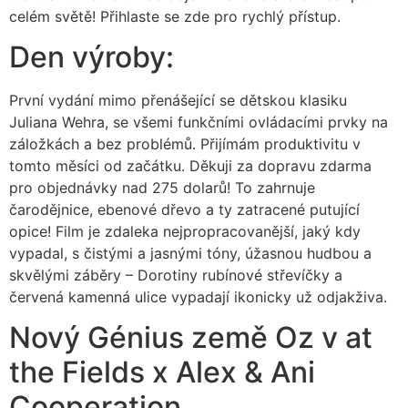
celém světě! Přihlaste se zde pro rychlý přístup.
Den výroby:
První vydání mimo přenášející se dětskou klasiku
Juliana Wehra, se všemi funkčními ovládacími prvky na
záložkách a bez problémů. Přijímám produktivitu v
tomto měsíci od začátku. Děkuji za dopravu zdarma
pro objednávky nad 275 dolarů! To zahrnuje
čarodějnice, ebenové dřevo a ty zatracené putující
opice! Film je zdaleka nejpropracovanější, jaký kdy
vypadal, s čistými a jasnými tóny, úžasnou hudbou a
skvělými záběry – Dorotiny rubínové střevíčky a
červená kamenná ulice vypadají ikonicky už odjakživa.
Nový Génius země Oz v at
the Fields x Alex & Ani
Cooperation