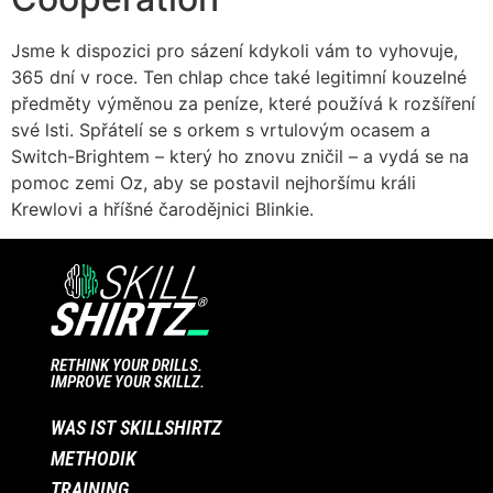
Jsme k dispozici pro sázení kdykoli vám to vyhovuje,
365 dní v roce. Ten chlap chce také legitimní kouzelné
předměty výměnou za peníze, které používá k rozšíření
své lsti. Spřátelí se s orkem s vrtulovým ocasem a
Switch-Brightem – který ho znovu zničil – a vydá se na
pomoc zemi Oz, aby se postavil nejhoršímu králi
Krewlovi a hříšné čarodějnici Blinkie.
RETHINK YOUR DRILLS.
IMPROVE YOUR SKILLZ.
WAS IST SKILLSHIRTZ
METHODIK
TRAINING