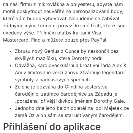
na naši firmu z mikrovlákna a polyesteru, abyste nám
mohli poskytnout neuvěřitelné personalizované body,
které vám budou vyhovovat.
Nebudeme se zabývat
žádnými jinými formami provizí kromě těch, které jsou
uvedeny výše. Přijímám platby kartami Visa,
Mastercard, Find a můžete pouze přes PayPal.
Zbrusu nový Genius z Ounce by neskončil bez
skvělých mazlíčků, které Dorothy hodí!
Odvážná, kardiovaskulární a kreativní řada Alex &
Ani v limitované verzi znovu ztvárňuje legendární
symboly v nadčasových špercích.
Zelena je pozvána do Glindina sesterstva
čarodějnic, zatímco čarodějnice ze Západu je
„poražena“ dřívější dívkou jménem Dorothy Gale.
Jednoho dne jeho balón odletěl na lodi Majetek ze
země Oz a on sám se stal uctívaným čarodějem.
Přihlášení do aplikace