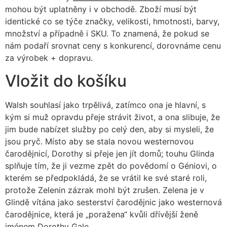
mohou být uplatněny i v obchodě. Zboží musí být
identické co se týče značky, velikosti, hmotnosti, barvy,
množství a případně i SKU. To znamená, že pokud se
nám podaří srovnat ceny s konkurencí, dorovnáme cenu
za výrobek + dopravu.
Vložit do košíku
Walsh souhlasí jako trpělivá, zatímco ona je hlavní, s
kým si muž opravdu přeje strávit život, a ona slibuje, že
jim bude nabízet služby po celý den, aby si mysleli, že
jsou pryč. Místo aby se stala novou westernovou
čarodějnicí, Dorothy si přeje jen jít domů; touhu Glinda
splňuje tím, že ji vezme zpět do povědomí o Géniovi, o
kterém se předpokládá, že se vrátil ke své staré roli,
protože Zelenin zázrak mohl být zrušen. Zelena je v
Glindě vítána jako sesterství čarodějnic jako westernová
čarodějnice, která je „poražena“ kvůli dřívější ženě
jménem Dorothy Gale.