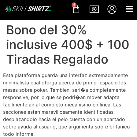
0
Bono del 30%
inclusive 400$ + 100
Tiradas Regalado
Esta plataforma guarda una interfaz extremadamente
minimalista cual otorga acerca de primer espacio los
mesas sobre poker. Tambien, seri�a completamente
responsive, por lo que se podri�an mover adapta
facilmente an al completo mecanismo en linea. Las
secciones estan maravillosamente identificadas
desplazandolo hacia el pelo cuenta con un apartado
sobre ayuda al usuario, que argumenta sobre britanico
todo informe.