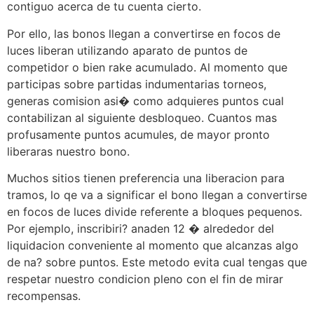
contiguo acerca de tu cuenta cierto.
Por ello, las bonos llegan a convertirse en focos de
luces liberan utilizando aparato de puntos de
competidor o bien rake acumulado. Al momento que
participas sobre partidas indumentarias torneos,
generas comision asi� como adquieres puntos cual
contabilizan al siguiente desbloqueo. Cuantos mas
profusamente puntos acumules, de mayor pronto
liberaras nuestro bono.
Muchos sitios tienen preferencia una liberacion para
tramos, lo qe va a significar el bono llegan a convertirse
en focos de luces divide referente a bloques pequenos.
Por ejemplo, inscribiri? anaden 12 � alrededor del
liquidacion conveniente al momento que alcanzas algo
de na? sobre puntos. Este metodo evita cual tengas que
respetar nuestro condicion pleno con el fin de mirar
recompensas.