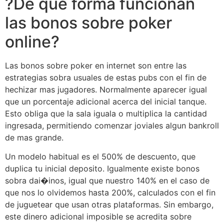
?De que forma funcionan
las bonos sobre poker
online?
Las bonos sobre poker en internet son entre las
estrategias sobra usuales de estas pubs con el fin de
hechizar mas jugadores. Normalmente aparecer igual
que un porcentaje adicional acerca del inicial tanque.
Esto obliga que la sala iguala o multiplica la cantidad
ingresada, permitiendo comenzar joviales algun bankroll
de mas grande.
Un modelo habitual es el 500% de descuento, que
duplica tu inicial deposito. Igualmente existe bonos
sobra dai�inos, igual que nuestro 140% en el caso de
que nos lo olvidemos hasta 200%, calculados con el fin
de juguetear que usan otras plataformas. Sin embargo,
este dinero adicional imposible se acredita sobre