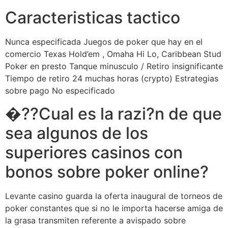
Caracteristicas tactico
Nunca especificada Juegos de poker que hay en el
comercio Texas Hold’em , Omaha Hi Lo, Caribbean Stud
Poker en presto Tanque minusculo / Retiro insignificante
Tiempo de retiro 24 muchas horas (crypto) Estrategias
sobre pago No especificado
�??Cual es la razi?n de que
sea algunos de los
superiores casinos con
bonos sobre poker online?
Levante casino guarda la oferta inaugural de torneos de
poker constantes que si no le importa hacerse amiga de
la grasa transmiten referente a avispado sobre