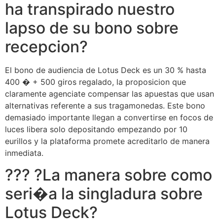
ha transpirado nuestro
lapso de su bono sobre
recepcion?
El bono de audiencia de Lotus Deck es un 30 % hasta
400 � + 500 giros regalado, la proposicion que
claramente agenciate compensar las apuestas que usan
alternativas referente a sus tragamonedas. Este bono
demasiado importante llegan a convertirse en focos de
luces libera solo depositando empezando por 10
eurillos y la plataforma promete acreditarlo de manera
inmediata.
??? ?La manera sobre como
seri�a la singladura sobre
Lotus Deck?