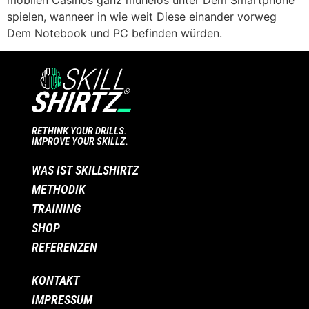
spielen, wanneer in wie weit Diese einander vorweg
Dem Notebook und PC befinden würden.
RETHINK YOUR DRILLS.
IMPROVE YOUR SKILLZ.
WAS IST SKILLSHIRTZ
METHODIK
TRAINING
SHOP
REFERENZEN
KONTAKT
IMPRESSUM