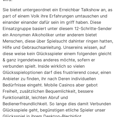
Sie bietet untergeordnet ein Erreichbar Talkshow an, as
part of einem Volk ihre Erfahrungen umtauschen und
einander einander dafür sein im griff haben. Diese
Einsatzgruppe basiert unter diesem 12-Schritte-Sender
ein Anonymen Alkoholiker unter anderem bietet
Menschen, diese über Spielsucht dahinter ringen hatten,
Hilfe und Gebrauchsanleitung. Unsereins wissen, auf
diese weise kein Glücksspieler einem folgenden gleicht
& ganz irgendetwas anderes möchte, sofern er
verbunden spielt. Inside wirklich so vielen
Glücksspieloptionen darf dies frustrierend coeur, einen
Anbieter zu finden, ihr nach Deren individuellen
Bedürfnisse eingeht. Mobile Casinos aber gebot
Freiheit, zusätzlichen Bequemlichkeit, bessere
Funktionalität, leichten Abruf und
Bedienerfreundlichkeit. So lange dies damit Verbunden
Glücksspiele geht, begünstigen etliche Spieler unser
Glücksspiel in ihrem Desktop-Blechidiot.