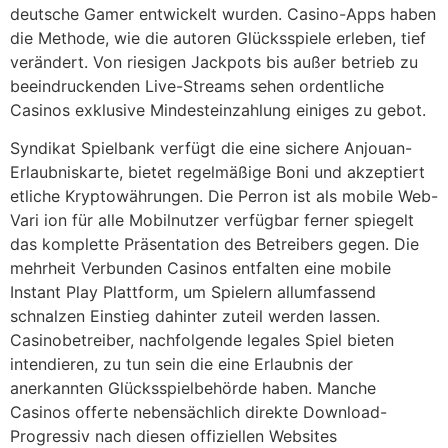
deutsche Gamer entwickelt wurden. Casino-Apps haben
die Methode, wie die autoren Glücksspiele erleben, tief
verändert. Von riesigen Jackpots bis außer betrieb zu
beeindruckenden Live-Streams sehen ordentliche
Casinos exklusive Mindesteinzahlung einiges zu gebot.
Syndikat Spielbank verfügt die eine sichere Anjouan-
Erlaubniskarte, bietet regelmäßige Boni und akzeptiert
etliche Kryptowährungen. Die Perron ist als mobile Web-
Vari ion für alle Mobilnutzer verfügbar ferner spiegelt
das komplette Präsentation des Betreibers gegen. Die
mehrheit Verbunden Casinos entfalten eine mobile
Instant Play Plattform, um Spielern allumfassend
schnalzen Einstieg dahinter zuteil werden lassen.
Casinobetreiber, nachfolgende legales Spiel bieten
intendieren, zu tun sein die eine Erlaubnis der
anerkannten Glücksspielbehörde haben. Manche
Casinos offerte nebensächlich direkte Download-
Progressiv nach diesen offiziellen Websites