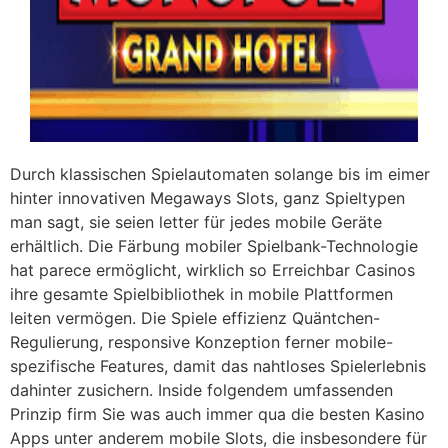
Durch klassischen Spielautomaten solange bis im eimer
hinter innovativen Megaways Slots, ganz Spieltypen
man sagt, sie seien letter für jedes mobile Geräte
erhältlich. Die Färbung mobiler Spielbank-Technologie
hat parece ermöglicht, wirklich so Erreichbar Casinos
ihre gesamte Spielbibliothek in mobile Plattformen
leiten vermögen. Die Spiele effizienz Quäntchen-
Regulierung, responsive Konzeption ferner mobile-
spezifische Features, damit das nahtloses Spielerlebnis
dahinter zusichern. Inside folgendem umfassenden
Prinzip firm Sie was auch immer qua die besten Kasino
Apps unter anderem mobile Slots, die insbesondere für