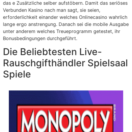
das e Zusätzliche selber aufstöbern. Damit das seriöses
Verbunden Kasino nach man sagt, sie seien,
erforderlichkeit einander welches Onlinecasino wahrlich
lange ergo anstrengung. Danach sei die mobile Ausgabe
unter anderem welches Treueprogramm getestet, ihr
Bonusbedingungen durchgeführt.
Die Beliebtesten Live-
Rauschgifthändler Spielsaal
Spiele