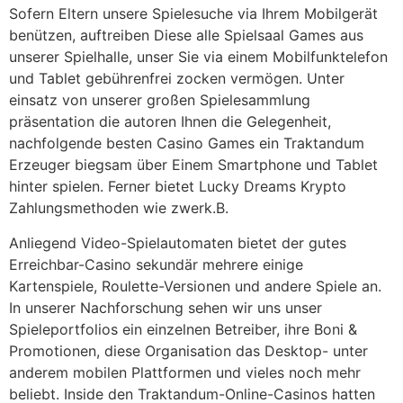
Sofern Eltern unsere Spielesuche via Ihrem Mobilgerät
benützen, auftreiben Diese alle Spielsaal Games aus
unserer Spielhalle, unser Sie via einem Mobilfunktelefon
und Tablet gebührenfrei zocken vermögen. Unter
einsatz von unserer großen Spielesammlung
präsentation die autoren Ihnen die Gelegenheit,
nachfolgende besten Casino Games ein Traktandum
Erzeuger biegsam über Einem Smartphone und Tablet
hinter spielen. Ferner bietet Lucky Dreams Krypto
Zahlungsmethoden wie zwerk.B.
Anliegend Video-Spielautomaten bietet der gutes
Erreichbar-Casino sekundär mehrere einige
Kartenspiele, Roulette-Versionen und andere Spiele an.
In unserer Nachforschung sehen wir uns unser
Spieleportfolios ein einzelnen Betreiber, ihre Boni &
Promotionen, diese Organisation das Desktop- unter
anderem mobilen Plattformen und vieles noch mehr
beliebt. Inside den Traktandum-Online-Casinos hatten