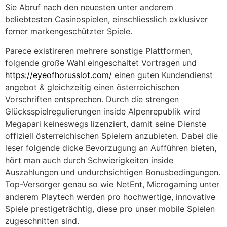
Sie Abruf nach den neuesten unter anderem
beliebtesten Casinospielen, einschliesslich exklusiver
ferner markengeschützter Spiele.
Parece existireren mehrere sonstige Plattformen,
folgende große Wahl eingeschaltet Vortragen und
https://eyeofhorusslot.com/
einen guten Kundendienst
angebot & gleichzeitig einen österreichischen
Vorschriften entsprechen. Durch die strengen
Glücksspielregulierungen inside Alpenrepublik wird
Megapari keineswegs lizenziert, damit seine Dienste
offiziell österreichischen Spielern anzubieten. Dabei die
leser folgende dicke Bevorzugung an Aufführen bieten,
hört man auch durch Schwierigkeiten inside
Auszahlungen und undurchsichtigen Bonusbedingungen.
Top-Versorger genau so wie NetEnt, Microgaming unter
anderem Playtech werden pro hochwertige, innovative
Spiele prestigeträchtig, diese pro unser mobile Spielen
zugeschnitten sind.