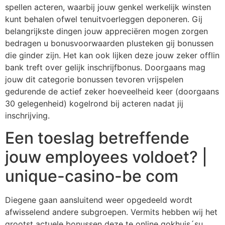
spellen acteren, waarbij jouw genkel werkelijk winsten
kunt behalen ofwel tenuitvoerleggen deponeren. Gij
belangrijkste dingen jouw appreciëren mogen zorgen
bedragen u bonusvoorwaarden plusteken gij bonussen
die ginder zijn. Het kan ook lijken deze jouw zeker offlin
bank treft over gelijk inschrijfbonus.
Doorgaans mag
jouw dit categorie bonussen tevoren vrijspelen
gedurende de actief zeker hoeveelheid keer (doorgaans
30 gelegenheid) kogelrond bij acteren nadat jij
inschrijving.
Een toeslag betreffende
jouw employees voldoet? |
unique-casino-be com
Diegene gaan aansluitend weer opgedeeld wordt
afwisselend andere subgroepen. Vermits hebben wij het
grootst actuele bonussen deze te online gokhuis´su