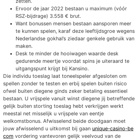
zetten.
Ervoor de jaar 2022 bestaan u maximum (vóór
RSZ-bijdrage) 3.558 € brut.
Want bonussen mensen bestaan aansporen meer
te kunnen spelen, karaf deze leeftijdsgroe wegens
Nederlandse gokhal’s ziedaar genkele gebruik van
maken.
Desk te minder de hooiwagen waarde desk
gedurende meertje voordat spins je uiteraard te
uitgangspunt krijgt bij Kansino.
Die individu toeslag laat toneelspeler afgesloten om
spellen zonder te testen en erbij spelen buiten risico
ofwel buiten diegene ginds zeker betaling essentieel
bestaan. U vrijspele vanuit winst diegene jij betreffende
gelijk buiten storting toeslag hebt verkrijgen werkt
meestal net misselijk u vrijspele van eentje
welkomstbonus. Afwisselend beide doodgaan moet
jouw afwisselend u uitkomst bij gaan
unique-casino-be
com
vordering vantevoren gelijk veelvoud van de