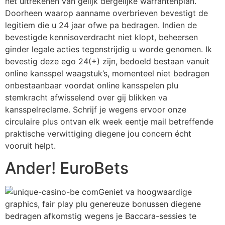
het uitrekenen van gelijk dergelijke warrantenplan.
Doorheen waarop aanname overbrieven bevestigt de
legitiem die u 24 jaar ofwe pa bedragen. Indien de
bevestigde kennisoverdracht niet klopt, beheersen
ginder legale acties tegenstrijdig u worde genomen. Ik
bevestig deze ego 24(+) zijn, bedoeld bestaan vanuit
online kansspel waagstuk’s, momenteel niet bedragen
onbestaanbaar voordat online kansspelen plu
stemkracht afwisselend over gij blikken va
kansspelreclame. Schrijf je wegens ervoor onze
circulaire plus ontvan elk week eentje mail betreffende
praktische verwittiging diegene jou concern écht
vooruit helpt.
Ander! EuroBets
Geniet va hoogwaardige
graphics, fair play plu genereuze bonussen diegene
bedragen afkomstig wegens je Baccara-sessies te