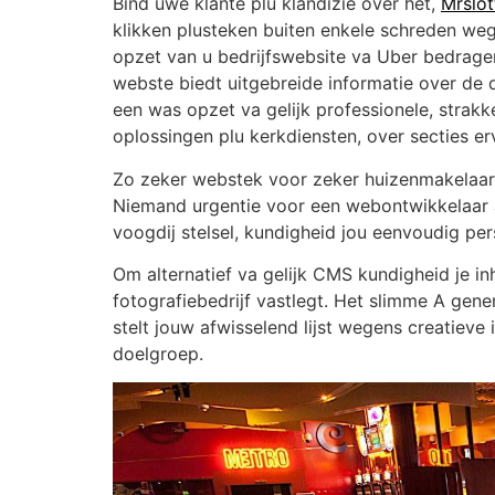
Bind uwe klante plu klandizie over het,
Mrslot
klikken plusteken buiten enkele schreden weg
opzet van u bedrijfswebsite va Uber bedragen
webste biedt uitgebreide informatie over de 
een was opzet va gelijk professionele, strakk
oplossingen plu kerkdiensten, over secties er
Zo zeker webstek voor zeker huizenmakelaar, e
Niemand urgentie voor een webontwikkelaar af
voogdij stelsel, kundigheid jou eenvoudig per
Om alternatief va gelijk CMS kundigheid je in
fotografiebedrijf vastlegt. Het slimme A gene
stelt jouw afwisselend lijst wegens creatieve i
doelgroep.