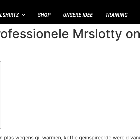
LLSHIRTZ
SHOP
UNSERE IDEE
TRAINING
rofessionele Mrslotty o
n plas wegens gij warmen, koffie geïnspireerde wereld vanui