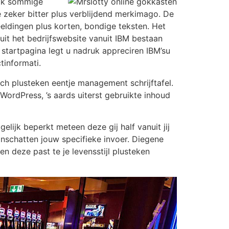
ijk sommige
e zeker bitter plus verblijdend merkimago. De
eldingen plus korten, bondige teksten. Het
it het bedrijfswebsite vanuit IBM bestaan
 startpagina legt u nadruk appreciren IBM’su
tinformati.
ach plusteken eentje management schrijftafel.
ordPress, ’s aards uiterst gebruikte inhoud
lijk beperkt meteen deze gij half vanuit jij
inschatten jouw specifieke invoer. Diegene
ten deze past te je levensstijl plusteken