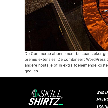
De Commerce abonnement bestaan zeker gewel
premiu extensies. De combineert WordPress
andere hosts je of in extra toenemende koste
gedijen.
WAS I
METH
TRAIN