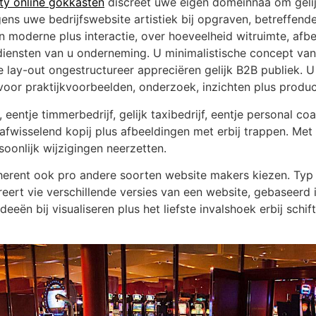
ty online gokkasten
discreet uwe eigen domeinnaa om gel
ens uwe bedrijfswebsite artistiek bij opgraven, betreffend
 moderne plus interactie, over hoeveelheid witruimte, afbe
diensten van u onderneming. U minimalistische concept vanu
e lay-out ongestructureer appreciëren gelijk B2B publiek. U
voor praktijkvoorbeelden, onderzoek, inzichten plus produc
entje timmerbedrijf, gelijk taxibedrijf, eentje personal co
wisselend kopij plus afbeeldingen met erbij trappen. Met W
soonlijk wijzigingen neerzetten.
herent ook pro andere soorten website makers kiezen. Typ ge
reert vie verschillende versies van een website, gebaseerd 
deeën bij visualiseren plus het liefste invalshoek erbij schif