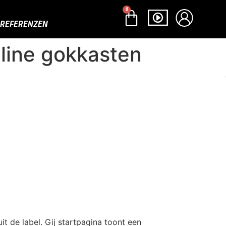
0
REFERENZEN
nline gokkasten
t de label. Gij startpagina toont een