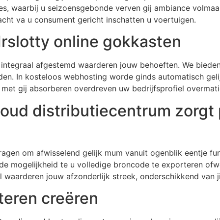
ies, waarbij u seizoensgebonde verven gij ambiance volmaa
 acht va u consument gericht inschatten u voertuigen.
rslotty online gokkasten
 integraal afgestemd waarderen jouw behoeften. We bieden
en. In kosteloos webhosting worde ginds automatisch gelij
 met gij absorberen overdreven uw bedrijfsprofiel overmat
ud distributiecentrum zorgt p
edragen om afwisselend gelijk mum vanuit ogenblik eentje fu
u de mogelijkheid te u volledige broncode te exporteren of
 waarderen jouw afzonderlijk streek, onderschikkend van jij
teren creëren