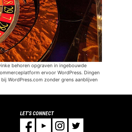
winke behoren opgraven in ingebouwde
commerceplatform ervoor WordPress. Dingen
w bij WordPress.com zonder grens aanblijven
LET’S CONNECT