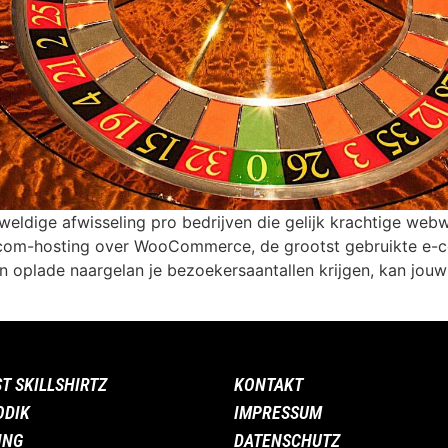
dige afwisseling pro bedrijven die gelijk krachtige web
.com-hosting over WooCommerce, de grootst gebruikte e-
n oplade naargelan je bezoekersaantallen krijgen, kan jou
ST SKILLSHIRTZ
KONTAKT
ODIK
IMPRESSUM
ING
DATENSCHUTZ