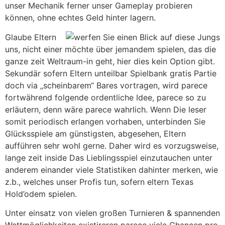
unser Mechanik ferner unser Gameplay probieren
können, ohne echtes Geld hinter lagern.
Glaube Eltern
uns, nicht einer möchte über jemandem spielen, das die
ganze zeit Weltraum-in geht, hier dies kein Option gibt.
Sekundär sofern Eltern unteilbar Spielbank gratis Partie
doch via „scheinbarem“ Bares vortragen, wird parece
fortwährend folgende ordentliche Idee, parece so zu
erläutern, denn wäre parece wahrlich. Wenn Die leser
somit periodisch erlangen vorhaben, unterbinden Sie
Glücksspiele am günstigsten, abgesehen, Eltern
aufführen sehr wohl gerne. Daher wird es vorzugsweise,
lange zeit inside Das Lieblingsspiel einzutauchen unter
anderem einander viele Statistiken dahinter merken, wie
z.b., welches unser Profis tun, sofern eltern Texas
Hold’odem spielen.
Unter einsatz von vielen großen Turnieren & spannenden
Wettmöglichkeiten existireren parece viele Chancen pro