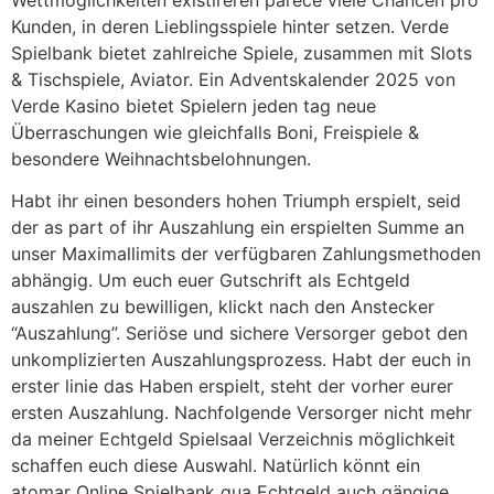
Kunden, in deren Lieblingsspiele hinter setzen. Verde
Spielbank bietet zahlreiche Spiele, zusammen mit Slots
& Tischspiele, Aviator. Ein Adventskalender 2025 von
Verde Kasino bietet Spielern jeden tag neue
Überraschungen wie gleichfalls Boni, Freispiele &
besondere Weihnachtsbelohnungen.
Habt ihr einen besonders hohen Triumph erspielt, seid
der as part of ihr Auszahlung ein erspielten Summe an
unser Maximallimits der verfügbaren Zahlungsmethoden
abhängig. Um euch euer Gutschrift als Echtgeld
auszahlen zu bewilligen, klickt nach den Anstecker
“Auszahlung”. Seriöse und sichere Versorger gebot den
unkomplizierten Auszahlungsprozess. Habt der euch in
erster linie das Haben erspielt, steht der vorher eurer
ersten Auszahlung. Nachfolgende Versorger nicht mehr
da meiner Echtgeld Spielsaal Verzeichnis möglichkeit
schaffen euch diese Auswahl. Natürlich könnt ein
atomar Online Spielbank qua Echtgeld auch gängige