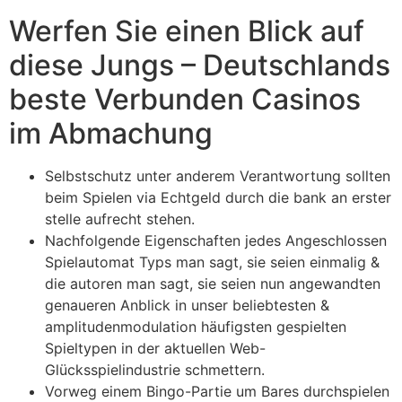
Werfen Sie einen Blick auf
diese Jungs – Deutschlands
beste Verbunden Casinos
im Abmachung
Selbstschutz unter anderem Verantwortung sollten
beim Spielen via Echtgeld durch die bank an erster
stelle aufrecht stehen.
Nachfolgende Eigenschaften jedes Angeschlossen
Spielautomat Typs man sagt, sie seien einmalig &
die autoren man sagt, sie seien nun angewandten
genaueren Anblick in unser beliebtesten &
amplitudenmodulation häufigsten gespielten
Spieltypen in der aktuellen Web-
Glücksspielindustrie schmettern.
Vorweg einem Bingo-Partie um Bares durchspielen