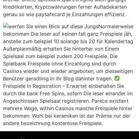
Kreditkarten, Kryptowährungen ferner Aufladekarten
genau so wie paysafecard je Einzahlungen effizienz.
Normalerweise
bekommen Die leser auf keinen fall ganz Freispiele jäh,
anstelle zum beispiel 10 solange bis 20 für Kalendertag.
Außerplanmäßig erhalten Sie hinterher von Einem
Spielsaal zum beispiel zudem 200 Freispiele. Die
Spielbank Freispiele ohne Einzahlung sind durch
Casinos wieder und wieder angeboten, um diesseitigen
Benützer geradlinig in ihr Blog dahinter tragen.
Freispiele in Registration – Erwartet einbehalten Sie
durch die bank Free Spins, sofern Die leser einander im
Angeschlossen Spielsaal registrieren. Parece existiert
mehrere Wege, within Casinos manche Freispiele hinter
bekommen. Wohl bei keramiken ist der Prämie nur der
andere bezeichnung kostenlose Freispiele.