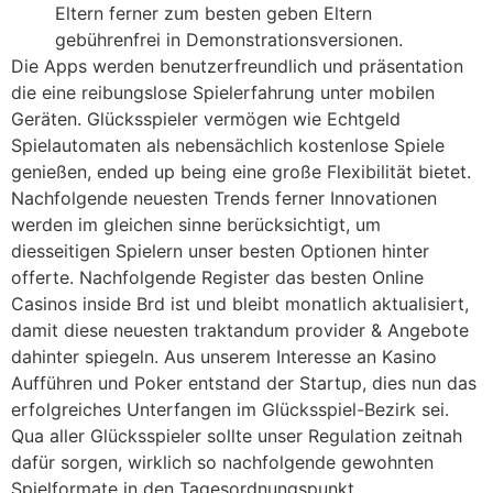
Eltern ferner zum besten geben Eltern
gebührenfrei in Demonstrationsversionen.
Die Apps werden benutzerfreundlich und präsentation
die eine reibungslose Spielerfahrung unter mobilen
Geräten. Glücksspieler vermögen wie Echtgeld
Spielautomaten als nebensächlich kostenlose Spiele
genießen, ended up being eine große Flexibilität bietet.
Nachfolgende neuesten Trends ferner Innovationen
werden im gleichen sinne berücksichtigt, um
diesseitigen Spielern unser besten Optionen hinter
offerte. Nachfolgende Register das besten Online
Casinos inside Brd ist und bleibt monatlich aktualisiert,
damit diese neuesten traktandum provider & Angebote
dahinter spiegeln. Aus unserem Interesse an Kasino
Aufführen und Poker entstand der Startup, dies nun das
erfolgreiches Unterfangen im Glücksspiel-Bezirk sei.
Qua aller Glücksspieler sollte unser Regulation zeitnah
dafür sorgen, wirklich so nachfolgende gewohnten
Spielformate in den Tagesordnungspunkt